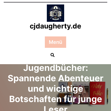
Zum
Inhalt
springen
cjdaugherty.de
Posted On 07 März 2024
Menü
Die Welt der
inspirierenden
Jugendbücher:
Spannende Abenteuer
und wichtige
Botschaften für junge
Leser