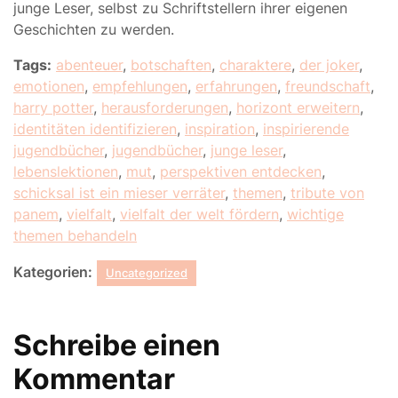
junge Leser, selbst zu Schriftstellern ihrer eigenen
Geschichten zu werden.
Tags:
abenteuer
,
botschaften
,
charaktere
,
der joker
,
emotionen
,
empfehlungen
,
erfahrungen
,
freundschaft
,
harry potter
,
herausforderungen
,
horizont erweitern
,
identitäten identifizieren
,
inspiration
,
inspirierende
jugendbücher
,
jugendbücher
,
junge leser
,
lebenslektionen
,
mut
,
perspektiven entdecken
,
schicksal ist ein mieser verräter
,
themen
,
tribute von
panem
,
vielfalt
,
vielfalt der welt fördern
,
wichtige
themen behandeln
Kategorien:
Uncategorized
Schreibe einen
Kommentar