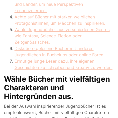
und Länder, um neue Perspektiven
kennenzulernen.
Achte auf Bücher mit starken weiblichen
Protagonistinnen, um Mädchen zu inspirieren.
Wähle Jugendbücher aus verschiedenen Genres
wie Fantasy, Science-Fiction oder
Zeitgenössisches.
Diskutiere gelesene Bücher mit anderen
Jugendlichen in Buchclubs oder online Foren.
Ermutige junge Leser dazu, ihre eigenen
Geschichten zu schreiben und kreativ zu werden.
Wähle Bücher mit vielfältigen
Charakteren und
Hintergründen aus.
Bei der Auswahl inspirierender Jugendbücher ist es
empfehlenswert, Bücher mit vielfältigen Charakteren