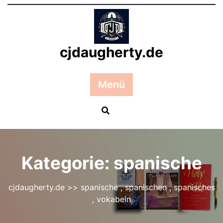
Zum
Inhalt
springen
cjdaugherty.de
Menü
Kategorie:
spanische
cjdaugherty.de
>>
spanische
,
spanischen
,
spanisches
,
vokabeln