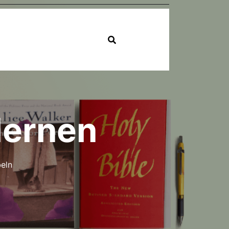
lernen
eln