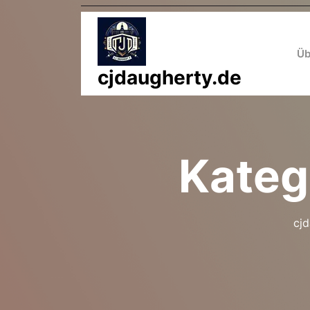
Zum
Inhalt
springen
Üb
cjdaugherty.de
Kateg
cj