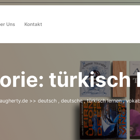
er Uns
Kontakt
orie:
türkisch 
daugherty.de
>>
deutsch
,
deutsche
,
türkisch lernen
,
vokab