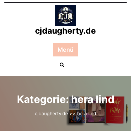
Zum
Inhalt
springen
cjdaugherty.de
Menü
Kategorie:
hera lind
cjdaugherty.de
>>
hera lind