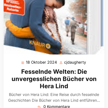
18 Oktober 2024
cjdaugherty
18
cjdaughert
Oktober
Fesselnde Welten: Die
2024
unvergesslichen Bücher von
Hera Lind
Bücher von Hera Lind: Eine Reise durch fesselnde
Geschichten Die Bücher von Hera Lind entführen…
0 Kommentare