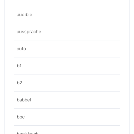
audible
aussprache
auto
b1
b2
babbel
bbc
beck buch