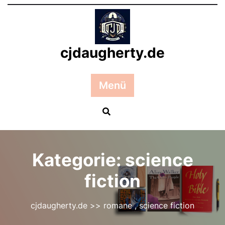
Zum
Inhalt
springen
cjdaugherty.de
Menü
Kategorie:
science
fiction
cjdaugherty.de
>>
romane
,
science fiction