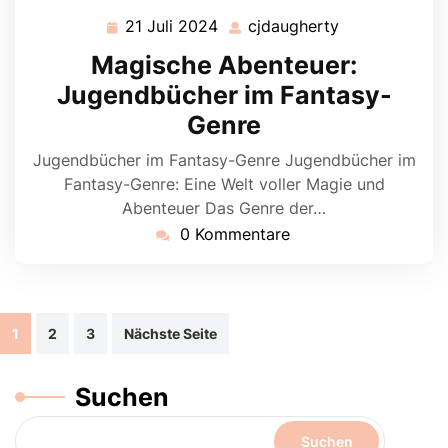
21 Juli 2024
cjdaugherty
21
cjdaugherty
Juli
Magische Abenteuer:
2024
Jugendbücher im Fantasy-
Genre
Jugendbücher im Fantasy-Genre Jugendbücher im
Fantasy-Genre: Eine Welt voller Magie und
Abenteuer Das Genre der…
0 Kommentare
Beitragsnavigation
1
2
3
Nächste Seite
Suchen
Suchen