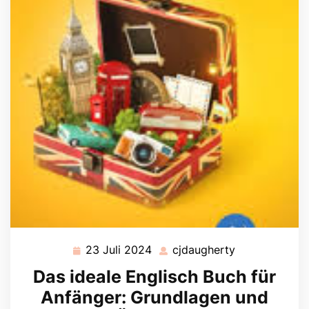
23 Juli 2024
cjdaugherty
23
cjdaugherty
Juli
Das ideale Englisch Buch für
2024
Anfänger: Grundlagen und