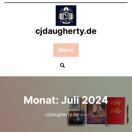
Zum
Inhalt
springen
cjdaugherty.de
Menü
Monat:
Juli 2024
cjdaugherty.de
>>