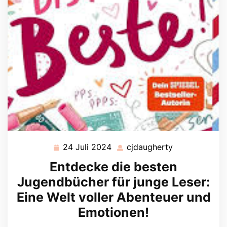
24 Juli 2024
cjdaugherty
24
cjdaugherty
Juli
Entdecke die besten
2024
Jugendbücher für junge Leser:
Eine Welt voller Abenteuer und
Emotionen!