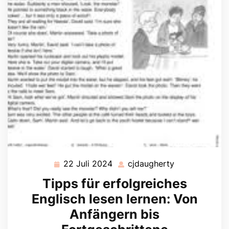
22 Juli 2024
cjdaugherty
22
cjdaugherty
Juli
Tipps für erfolgreiches
2024
Englisch lesen lernen: Von
Anfängern bis