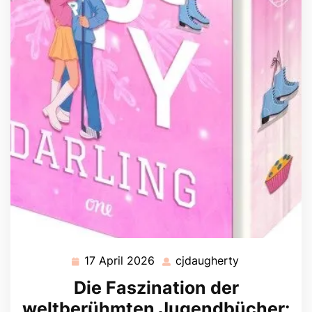
17 April 2026
cjdaugherty
17
cjdaugherty
April
Die Faszination der
2026
weltberühmten Jugendbücher: