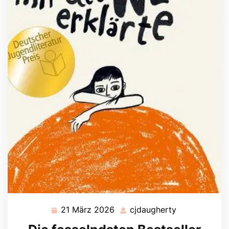
21 März 2026
cjdaugherty
21
cjdaugherty
März