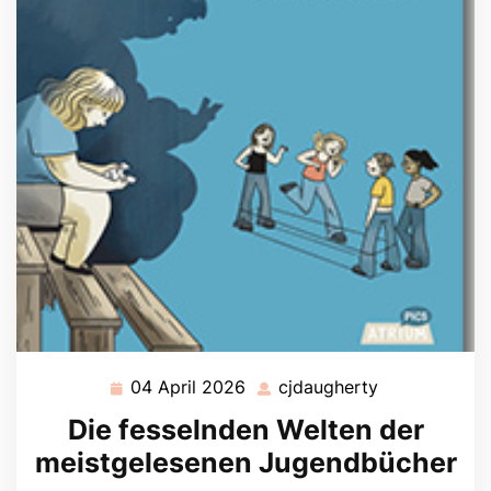
04 April 2026
cjdaugherty
04
cjdaugherty
April
Die fesselnden Welten der
2026
meistgelesenen Jugendbücher