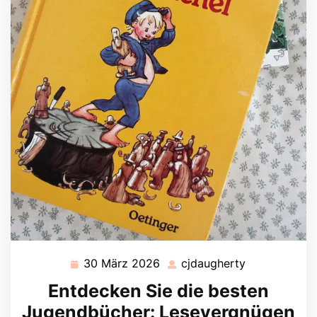
30 März 2026
cjdaugherty
30
cjdaugherty
März
Entdecken Sie die besten
2026
Jugendbücher: Lesevergnügen