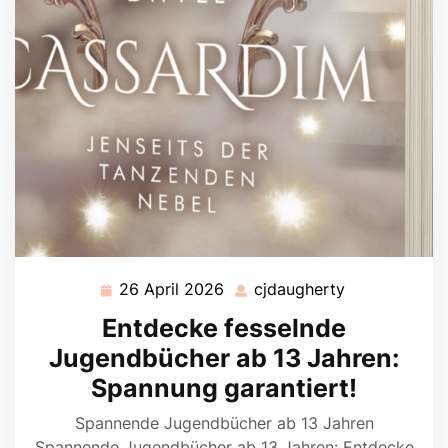
26 April 2026
cjdaugherty
26
cjdaugherty
April
Entdecke fesselnde
2026
Jugendbücher ab 13 Jahren:
Spannung garantiert!
Spannende Jugendbücher ab 13 Jahren
Spannende Jugendbücher ab 13 Jahren: Entdecke