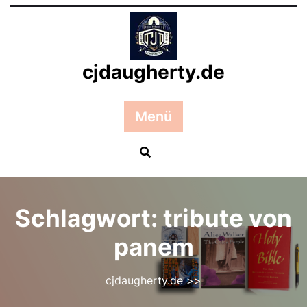
Zum
Inhalt
springen
cjdaugherty.de
Menü
Schlagwort:
tribute von
panem
cjdaugherty.de
>>