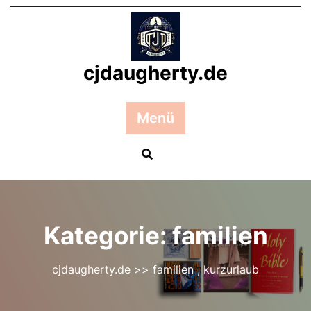
Zum
Inhalt
springen
cjdaugherty.de
Menü
Kategorie:
familien
cjdaugherty.de
>>
familien
,
kurzurlaub