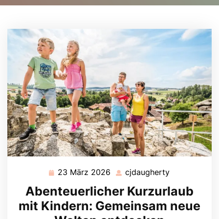
23 März 2026
cjdaugherty
23
cjdaugherty
März
Abenteuerlicher Kurzurlaub
2026
mit Kindern: Gemeinsam neue