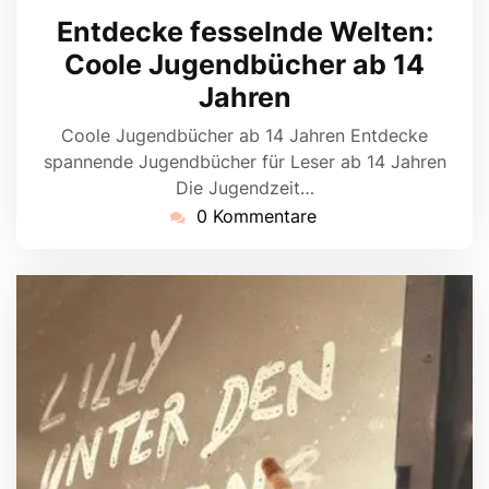
Juni
Entdecke fesselnde Welten:
2026
Coole Jugendbücher ab 14
Jahren
Coole Jugendbücher ab 14 Jahren Entdecke
spannende Jugendbücher für Leser ab 14 Jahren
Die Jugendzeit…
0 Kommentare