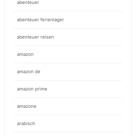
abenteuer
abenteuer ferienlager
abenteuer reisen
amazon
amazon de
amazon prime
amazone
arabisch