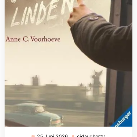
25 Juni 2026
cjdaugherty
25
cjdaugherty