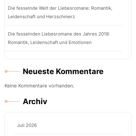
Die fesselnde Welt der Liebesromane: Romantik,
Leidenschaft und Herzschmerz
Die fesselnden Liebesromane des Jahres 2018:
Romantik, Leidenschaft und Emotionen
Neueste Kommentare
Keine Kommentare vorhanden.
Archiv
Juli 2026