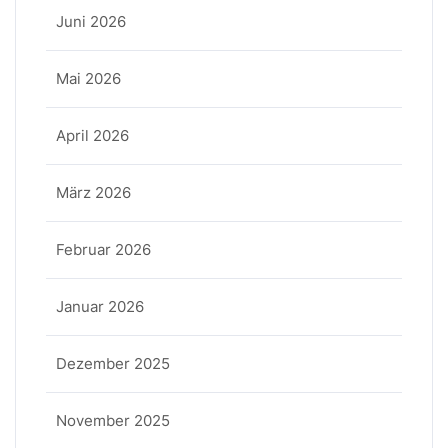
Juni 2026
Mai 2026
April 2026
März 2026
Februar 2026
Januar 2026
Dezember 2025
November 2025