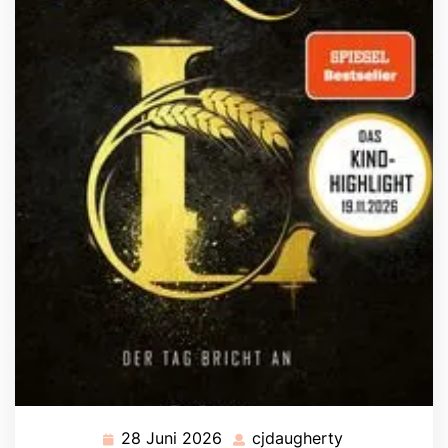
28 Juni 2026
cjdaugherty
28
cjdaugherty