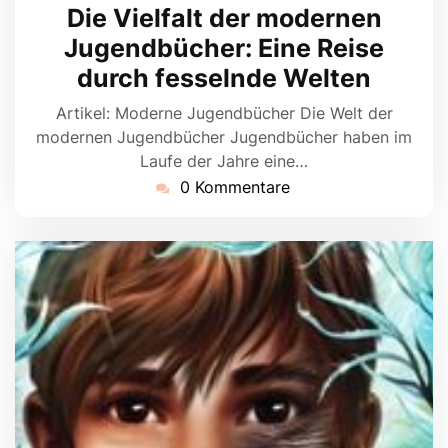
Juli
Die Vielfalt der modernen
2026
Jugendbücher: Eine Reise
durch fesselnde Welten
Artikel: Moderne Jugendbücher Die Welt der
modernen Jugendbücher Jugendbücher haben im
Laufe der Jahre eine…
0 Kommentare