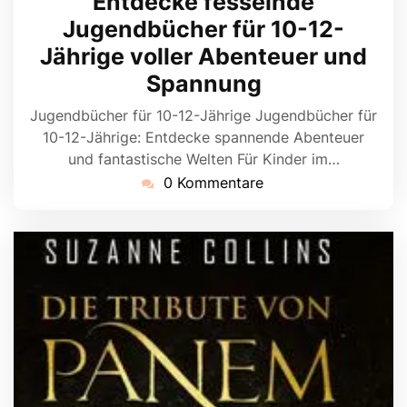
Entdecke fesselnde
2026
Jugendbücher für 10-12-
Jährige voller Abenteuer und
Spannung
Jugendbücher für 10-12-Jährige Jugendbücher für
10-12-Jährige: Entdecke spannende Abenteuer
und fantastische Welten Für Kinder im…
0 Kommentare