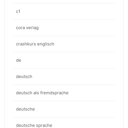
c1
cora verlag
crashkurs englisch
de
deutsch
deutsch als fremdsprache
deutsche
deutsche sprache