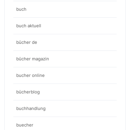
buch
buch aktuell
bücher de
bücher magazin
bucher online
bücherblog
buchhandlung
buecher