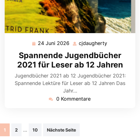
24 Juni 2026
cjdaugherty
24
cjdaugherty
Juni
Spannende Jugendbücher
2026
2021 für Leser ab 12 Jahren
Jugendbücher 2021 ab 12 Jugendbücher 2021:
Spannende Lektüre für Leser ab 12 Jahren Das
Jahr…
0 Kommentare
Beitragsnavigation
…
1
2
10
Nächste Seite