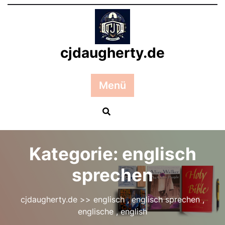
Zum
Inhalt
springen
cjdaugherty.de
Menü
Kategorie:
englisch
sprechen
cjdaugherty.de
>>
englisch
,
englisch sprechen
,
englische
,
english