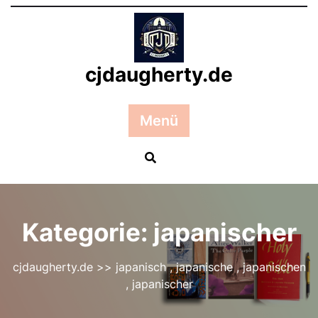
Zum
Inhalt
springen
cjdaugherty.de
Menü
Kategorie:
japanischer
cjdaugherty.de
>>
japanisch
,
japanische
,
japanischen
,
japanischer