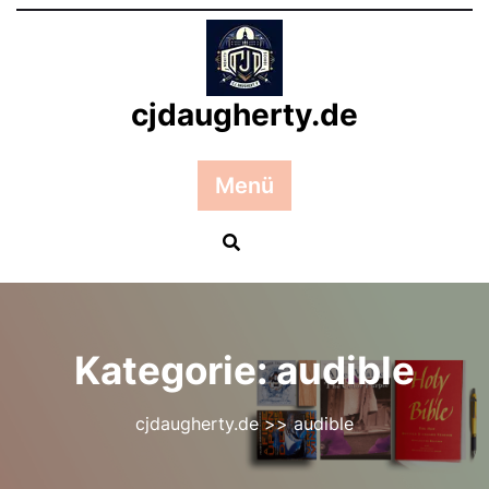
Zum
Inhalt
springen
cjdaugherty.de
Menü
Kategorie:
audible
cjdaugherty.de
>>
audible