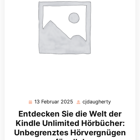
13 Februar 2025
cjdaugherty
13
cjdaugherty
Februar
Entdecken Sie die Welt der
2025
Kindle Unlimited Hörbücher:
Unbegrenztes Hörvergnügen