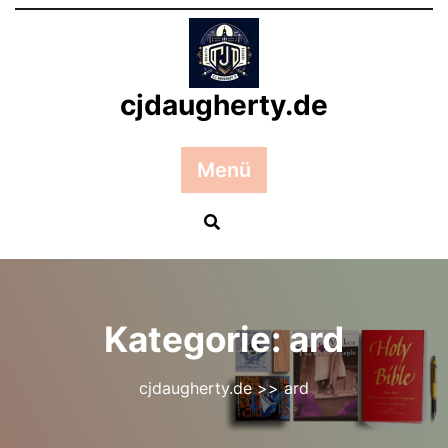
Zum
Inhalt
springen
cjdaugherty.de
Menü
Kategorie:
ard
cjdaugherty.de
>>
ard