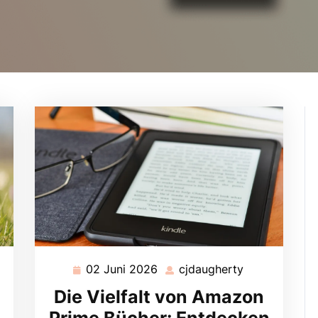
02 Juni 2026
cjdaugherty
ugherty
02
cjdaugherty
Juni
Die Vielfalt von Amazon
2026
Prime Bücher: Entdecken