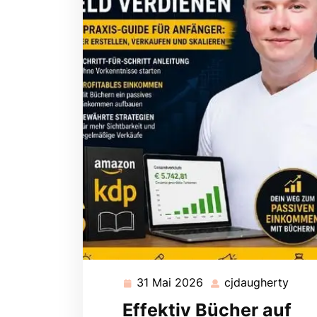
31 Mai 2026
cjdaugherty
31
cjda
Mai
Effektiv Bücher auf
2026