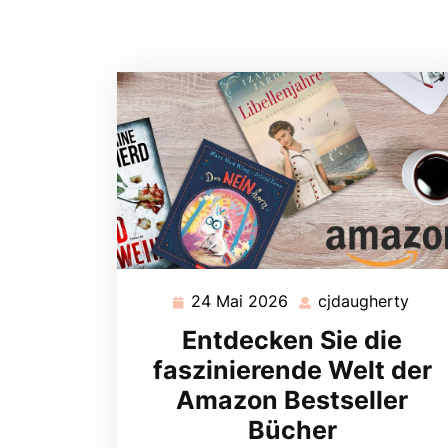
24 Mai 2026
cjdaugherty
24
cjda
Mai
Entdecken Sie die
2026
faszinierende Welt der
Amazon Bestseller
Bücher