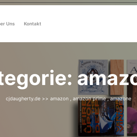
er Uns
Kontakt
tegorie:
amaz
cjdaugherty.de
>>
amazon
,
amazon prime
,
amazone