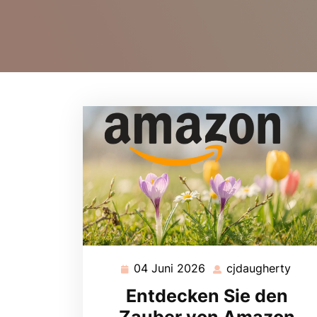
04 Juni 2026
cjdaugherty
04
cjda
Juni
Entdecken Sie den
2026
Zauber von Amazon