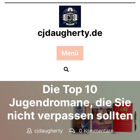
Zum
Inhalt
springen
cjdaugherty.de
Menü
Posted On 17 März 2026
Die Top 10
Jugendromane, die Sie
nicht verpassen sollten
cjdaugherty
0 Kommentare