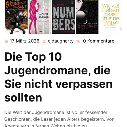
17 März 2026
cjdaugherty
0 Kommentare
17
cjdaugherty
März
Die Top 10
2026
Jugendromane, die
Sie nicht verpassen
sollten
Die Welt der Jugendromane ist voller fesselnder
Geschichten, die Leser jeden Alters begeistern. Von
Abenteuern in fernen Welten bis hin zu