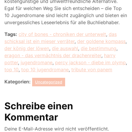
kostengünstige und umweltfreundliche Alternative.
Egal für welchen Weg Sie sich entscheiden – die Top
10 Jugendromane sind leicht zugänglich und bieten ein
unvergessliches Leseerlebnis für alle Buchliebhaber.
Tags:
city of bones - chroniken der unterwelt
,
das
schicksal ist ein mieser verräter
,
der goldene kompass
,
der könig der löwen
,
die auswahl
,
die bestimmung
,
eragon - das vermächtnis der drachenreiter
,
harry
potter
,
jugendromane
,
percy jackson - diebe im olymp
,
top 10
,
top 10 jugendromane
,
tribute von panem
Kategorien:
Uncategorized
Schreibe einen
Kommentar
Deine E-Mail-Adresse wird nicht veröffentlicht.