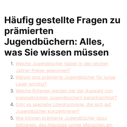
Häufig gestellte Fragen zu
prämierten
Jugendbüchern: Alles,
was Sie wissen müssen
Welche Jugendbücher haben in den letzten
Jahren Preise gewonnen?
Warum sind prämierte Jugendbücher für junge
Leser wichtig?
Welche Kriterien werden bei der Auswahl von
preisgekrönten Jugendbüchern berücksichtigt?
Gibt es spezielle Literaturpreise, die sich auf
Jugendbücher konzentrieren?
Wie können prämierte Jugendbücher dazu
beitragen, das Interesse junger Menschen am