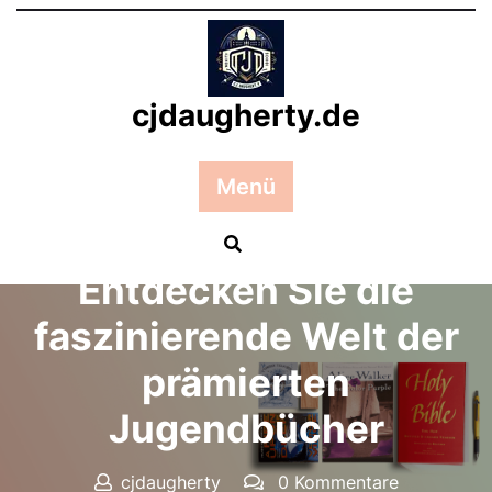
Zum
Inhalt
springen
cjdaugherty.de
Menü
Posted On 19 Mai 2026
Entdecken Sie die
faszinierende Welt der
prämierten
Jugendbücher
cjdaugherty
0 Kommentare