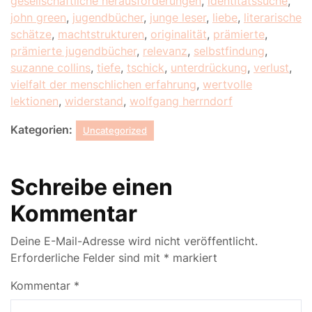
gesellschaftliche herausforderungen
,
identitätssuche
,
john green
,
jugendbücher
,
junge leser
,
liebe
,
literarische
schätze
,
machtstrukturen
,
originalität
,
prämierte
,
prämierte jugendbücher
,
relevanz
,
selbstfindung
,
suzanne collins
,
tiefe
,
tschick
,
unterdrückung
,
verlust
,
vielfalt der menschlichen erfahrung
,
wertvolle
lektionen
,
widerstand
,
wolfgang herrndorf
Kategorien:
Uncategorized
Schreibe einen
Kommentar
Deine E-Mail-Adresse wird nicht veröffentlicht.
Erforderliche Felder sind mit
*
markiert
Kommentar
*