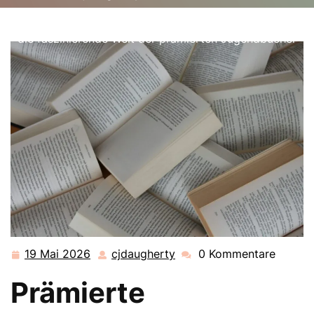
cjdaugherty.de
>>
Uncategorized
>> Entdecken Sie
die faszinierende Welt der prämierten Jugendbücher
19 Mai 2026
cjdaugherty
0 Kommentare
19
cjdaugherty
Mai
Prämierte
2026