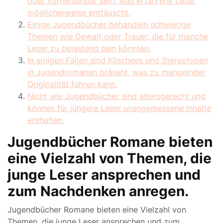
oder vorhersehbar sein, was erfahrene Leser
möglicherweise enttäuscht.
Einige Jugendbücher behandeln schwierige
Themen wie Gewalt oder Trauer, die für manche
Leser zu belastend sein könnten.
In einigen Fällen sind Klischees und Stereotypen
in Jugendromanen präsent, was zu mangelnder
Originalität führen kann.
Nicht alle Jugendbücher sind altersgerecht und
können für jüngere Leser unangemessene Inhalte
enthalten.
Jugendbücher Romane bieten
eine Vielzahl von Themen, die
junge Leser ansprechen und
zum Nachdenken anregen.
Jugendbücher Romane bieten eine Vielzahl von
Themen, die junge Leser ansprechen und zum