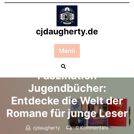
Zum
Inhalt
springen
cjdaugherty.de
Menü
Posted On 07 Juli 2025
Faszination
Jugendbücher:
Entdecke die Welt der
Romane für junge Leser
cjdaugherty
0 Kommentare