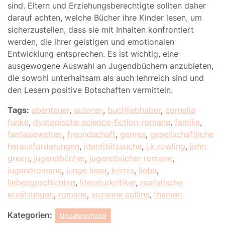
sind. Eltern und Erziehungsberechtigte sollten daher
darauf achten, welche Bücher ihre Kinder lesen, um
sicherzustellen, dass sie mit Inhalten konfrontiert
werden, die ihrer geistigen und emotionalen
Entwicklung entsprechen. Es ist wichtig, eine
ausgewogene Auswahl an Jugendbüchern anzubieten,
die sowohl unterhaltsam als auch lehrreich sind und
den Lesern positive Botschaften vermitteln.
Tags:
abenteuer
,
autoren
,
buchliebhaber
,
cornelia
funke
,
dystopische science-fiction-romane
,
familie
,
fantasiewelten
,
freundschaft
,
genres
,
gesellschaftliche
herausforderungen
,
identitätssuche
,
j.k rowling
,
john
green
,
jugendbücher
,
jugendbücher romane
,
jugendromane
,
junge leser
,
krimis
,
liebe
,
liebesgeschichten
,
literaturkritiker
,
realistische
erzählungen
,
romane
,
suzanne collins
,
themen
Kategorien:
Uncategorized