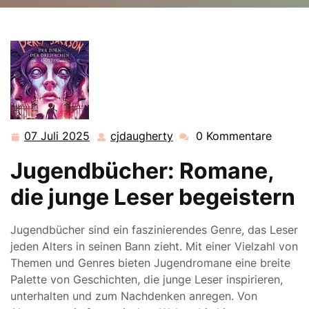
cjdaugherty.de
>>
Uncategorized
>> Faszination
Jugendbücher: Entdecke die Welt der Romane für
junge Leser
07 Juli 2025
cjdaugherty
0 Kommentare
07
cjdaugherty
Juli
Jugendbücher: Romane,
2025
die junge Leser begeistern
Jugendbücher sind ein faszinierendes Genre, das Leser
jeden Alters in seinen Bann zieht. Mit einer Vielzahl von
Themen und Genres bieten Jugendromane eine breite
Palette von Geschichten, die junge Leser inspirieren,
unterhalten und zum Nachdenken anregen. Von