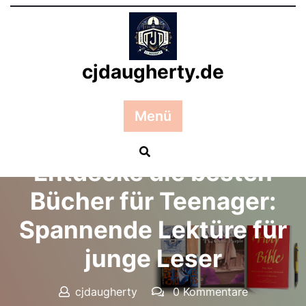
Zum
Inhalt
springen
cjdaugherty.de
Menü
Posted On 05 Januar 2026
Entdecke die besten
Bücher für Teenager:
Spannende Lektüre für
junge Leser
cjdaugherty
0 Kommentare