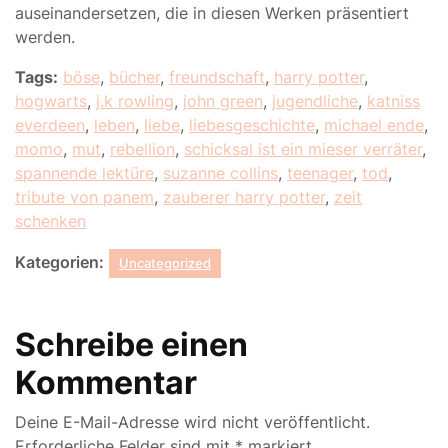
auseinandersetzen, die in diesen Werken präsentiert
werden.
Tags:
böse
,
bücher
,
freundschaft
,
harry potter
,
hogwarts
,
j.k rowling
,
john green
,
jugendliche
,
katniss
everdeen
,
leben
,
liebe
,
liebesgeschichte
,
michael ende
,
momo
,
mut
,
rebellion
,
schicksal ist ein mieser verräter
,
spannende lektüre
,
suzanne collins
,
teenager
,
tod
,
tribute von panem
,
zauberer harry potter
,
zeit
schenken
Kategorien:
Uncategorized
Schreibe einen
Kommentar
Deine E-Mail-Adresse wird nicht veröffentlicht.
Erforderliche Felder sind mit
*
markiert