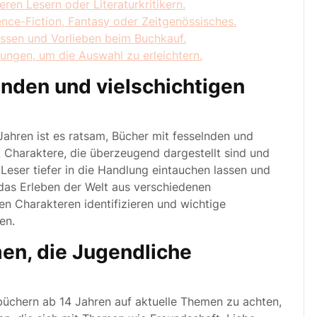
en Lesern oder Literaturkritikern.
nce-Fiction, Fantasy oder Zeitgenössisches.
essen und Vorlieben beim Buchkauf.
ngen, um die Auswahl zu erleichtern.
lnden und vielschichtigen
ahren ist es ratsam, Bücher mit fesselnden und
 Charaktere, die überzeugend dargestellt sind und
eser tiefer in die Handlung eintauchen lassen und
as Erleben der Welt aus verschiedenen
en Charakteren identifizieren und wichtige
en.
en, die Jugendliche
büchern ab 14 Jahren auf aktuelle Themen zu achten,