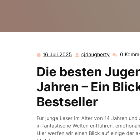
16 Juli 2025
cjdaugherty
0 Komm
16
cjdaugherty
Juli
Die besten Juge
2025
Jahren – Ein Blic
Bestseller
Für junge Leser im Alter von 14 Jahren und ä
in fantastische Welten entführen, emotion
Hier werfen wir einen Blick auf einige der 