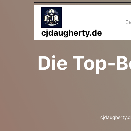
Zum
Inhalt
springen
Üb
cjdaugherty.de
Die Top-B
cjdaugherty.d