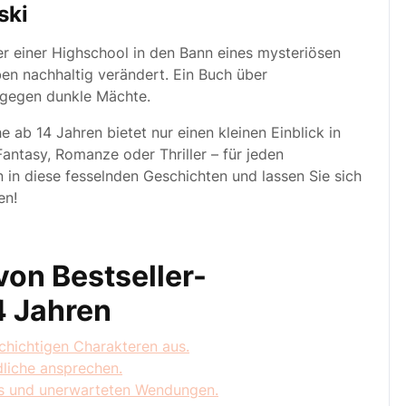
ski
er einer Highschool in den Bann eines mysteriösen
en nachhaltig verändert. Ein Buch über
 gegen dunkle Mächte.
 ab 14 Jahren bietet nur einen kleinen Einblick in
 Fantasy, Romanze oder Thriller – für jeden
 in diese fesselnden Geschichten und lassen Sie sich
en!
von Bestseller-
4 Jahren
chichtigen Charakteren aus.
dliche ansprechen.
s und unerwarteten Wendungen.