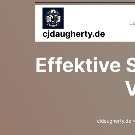
Zum
Inhalt
springen
Üb
cjdaugherty.de
Effektive 
V
cjdaugherty.de