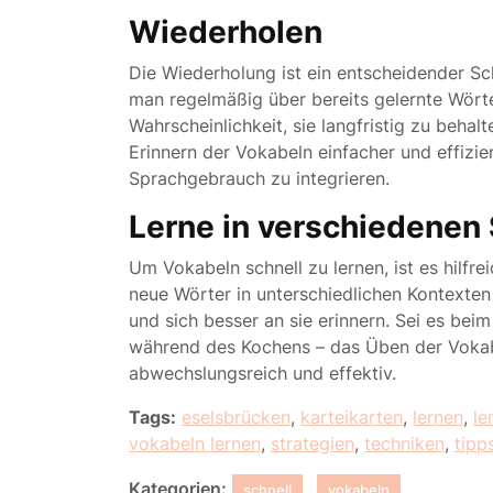
Wiederholen
Die Wiederholung ist ein entscheidender Sc
man regelmäßig über bereits gelernte Wörte
Wahrscheinlichkeit, sie langfristig zu beh
Erinnern der Vokabeln einfacher und effizie
Sprachgebrauch zu integrieren.
Lerne in verschiedenen 
Um Vokabeln schnell zu lernen, ist es hilfre
neue Wörter in unterschiedlichen Kontexten
und sich besser an sie erinnern. Sei es bei
während des Kochens – das Üben der Vokab
abwechslungsreich und effektiv.
Tags:
eselsbrücken
,
karteikarten
,
lernen
,
le
vokabeln lernen
,
strategien
,
techniken
,
tipp
Kategorien:
schnell
vokabeln