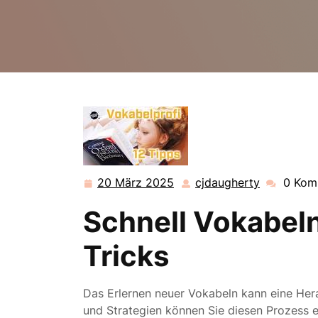
20 März 2025
cjdaugherty
0 Kom
20
cjdaugher
März
Schnell Vokabeln
2025
Tricks
Das Erlernen neuer Vokabeln kann eine Hera
und Strategien können Sie diesen Prozess eff