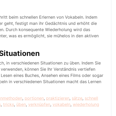
hritt beim schnellen Erlernen von Vokabeln. Indem
r geht, festigt man ihr Gedächtnis und erhöht die
alten. Durch konsequente Wiederholung wird das
nter, was es ermöglicht, sie mühelos in den aktiven
Situationen
ich, in verschiedenen Situationen zu üben. Indem Sie
 verwenden, können Sie Ihr Verständnis vertiefen
m Lesen eines Buches, Ansehen eines Films oder sogar
eln in verschiedenen Situationen macht das Lernen
rnmethoden
,
portionen
,
praktizieren
,
sätze
,
schnell
s
,
tricks
,
üben
,
verknüpfen
,
vokabeln
,
wiederholung