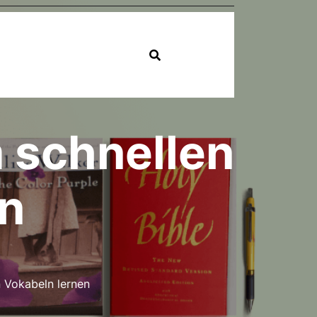
m schnellen
en
 Vokabeln lernen