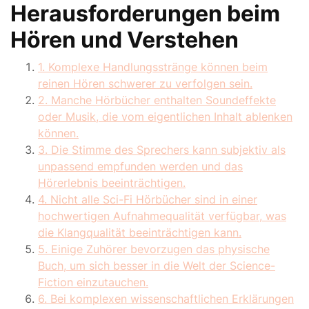
Herausforderungen beim
Hören und Verstehen
1. Komplexe Handlungsstränge können beim
reinen Hören schwerer zu verfolgen sein.
2. Manche Hörbücher enthalten Soundeffekte
oder Musik, die vom eigentlichen Inhalt ablenken
können.
3. Die Stimme des Sprechers kann subjektiv als
unpassend empfunden werden und das
Hörerlebnis beeinträchtigen.
4. Nicht alle Sci-Fi Hörbücher sind in einer
hochwertigen Aufnahmequalität verfügbar, was
die Klangqualität beeinträchtigen kann.
5. Einige Zuhörer bevorzugen das physische
Buch, um sich besser in die Welt der Science-
Fiction einzutauchen.
6. Bei komplexen wissenschaftlichen Erklärungen