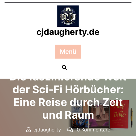
Zum
Inhalt
springen
cjdaugherty.de
Menü
Posted On 19 April 2025
Die faszinierende Welt
der Sci-Fi Hörbücher:
Eine Reise durch Zeit
und Raum
cjdaugherty
0 Kommentare