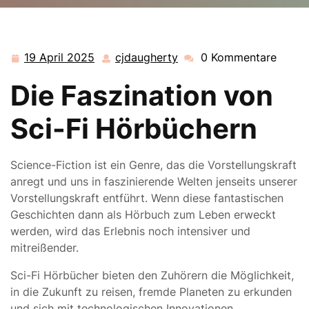
cjdaugherty.de
>>
Uncategorized
>> Die
faszinierende Welt der Sci-Fi Hörbücher: Eine Reise
durch Zeit und Raum
19 April 2025
cjdaugherty
0 Kommentare
19
cjdaugherty
April
Die Faszination von
2025
Sci-Fi Hörbüchern
Science-Fiction ist ein Genre, das die Vorstellungskraft
anregt und uns in faszinierende Welten jenseits unserer
Vorstellungskraft entführt. Wenn diese fantastischen
Geschichten dann als Hörbuch zum Leben erweckt
werden, wird das Erlebnis noch intensiver und
mitreißender.
Sci-Fi Hörbücher bieten den Zuhörern die Möglichkeit,
in die Zukunft zu reisen, fremde Planeten zu erkunden
und sich mit technologischen Innovationen