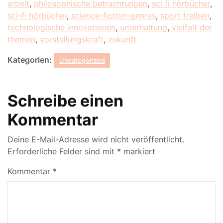
arbeit
,
philosophische betrachtungen
,
sci fi hörbücher
,
sci-fi hörbücher
,
science-fiction-genres
,
sport treiben
,
technologische innovationen
,
unterhaltung
,
vielfalt der
themen
,
vorstellungskraft
,
zukunft
Kategorien:
Uncategorized
Schreibe einen
Kommentar
Deine E-Mail-Adresse wird nicht veröffentlicht.
Erforderliche Felder sind mit
*
markiert
Kommentar
*