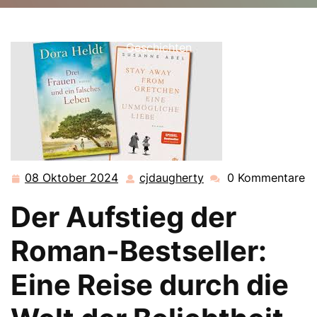
cjdaugherty.de
>>
Uncategorized
>> Der Zauber der
Roman-Bestseller: Entdecken Sie fesselnde
Geschichten
08 Oktober 2024
cjdaugherty
0 Kommentare
08
cjdaugherty
Oktober
Der Aufstieg der
2024
Roman-Bestseller:
Eine Reise durch die