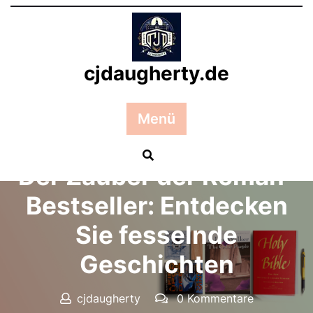
Zum
Inhalt
springen
cjdaugherty.de
Menü
Posted On 08 Oktober 2024
Der Zauber der Roman-
Bestseller: Entdecken
Sie fesselnde
Geschichten
cjdaugherty
0 Kommentare