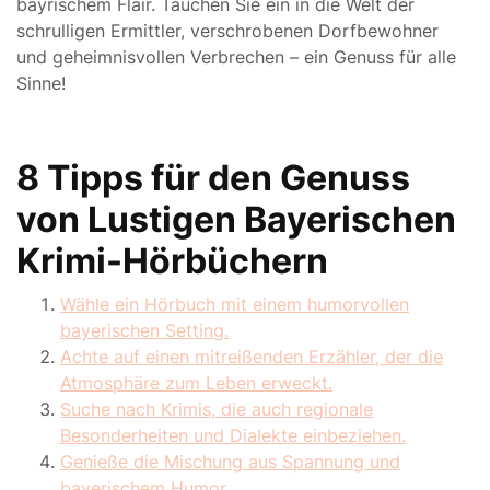
bayrischem Flair. Tauchen Sie ein in die Welt der
schrulligen Ermittler, verschrobenen Dorfbewohner
und geheimnisvollen Verbrechen – ein Genuss für alle
Sinne!
8 Tipps für den Genuss
von Lustigen Bayerischen
Krimi-Hörbüchern
Wähle ein Hörbuch mit einem humorvollen
bayerischen Setting.
Achte auf einen mitreißenden Erzähler, der die
Atmosphäre zum Leben erweckt.
Suche nach Krimis, die auch regionale
Besonderheiten und Dialekte einbeziehen.
Genieße die Mischung aus Spannung und
bayerischem Humor.