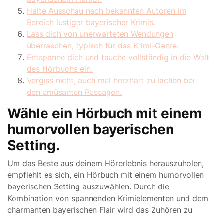
Halte Ausschau nach bekannten Autoren im
Bereich lustiger bayerischer Krimis.
Lass dich von unerwarteten Wendungen
überraschen, typisch für das Krimi-Genre.
Entspanne dich und tauche vollständig in die Welt
des Hörbuchs ein.
Vergiss nicht, auch mal herzhaft zu lachen bei
den amüsanten Passagen.
Wähle ein Hörbuch mit einem
humorvollen bayerischen
Setting.
Um das Beste aus deinem Hörerlebnis herauszuholen,
empfiehlt es sich, ein Hörbuch mit einem humorvollen
bayerischen Setting auszuwählen. Durch die
Kombination von spannenden Krimielementen und dem
charmanten bayerischen Flair wird das Zuhören zu