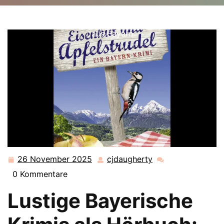
cjdaugherty.de
>>
Uncategorized
>> Lustige
bayerische Krimis als Hörbuch: Spannung und Humor
aus Bayern
26 November 2025
cjdaugherty
26
cjdaugherty
November
0 Kommentare
2025
Lustige Bayerische