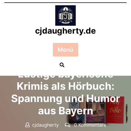
Zum
Inhalt
springen
cjdaugherty.de
Menü
Posted On 26 November 2025
Lustige bayerische
Krimis als Hörbuch:
Spannung und Humor
aus Bayern
cjdaugherty
0 Kommentare