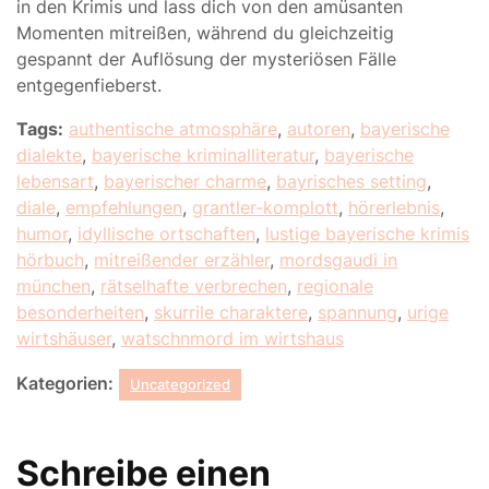
in den Krimis und lass dich von den amüsanten
Momenten mitreißen, während du gleichzeitig
gespannt der Auflösung der mysteriösen Fälle
entgegenfieberst.
Tags:
authentische atmosphäre
,
autoren
,
bayerische
dialekte
,
bayerische kriminalliteratur
,
bayerische
lebensart
,
bayerischer charme
,
bayrisches setting
,
diale
,
empfehlungen
,
grantler-komplott
,
hörerlebnis
,
humor
,
idyllische ortschaften
,
lustige bayerische krimis
hörbuch
,
mitreißender erzähler
,
mordsgaudi in
münchen
,
rätselhafte verbrechen
,
regionale
besonderheiten
,
skurrile charaktere
,
spannung
,
urige
wirtshäuser
,
watschnmord im wirtshaus
Kategorien:
Uncategorized
Schreibe einen