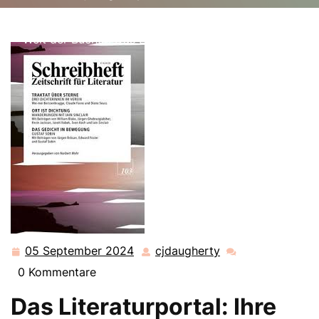
cjdaugherty.de
>>
Uncategorized
>> Entdecke die
Welt der Bücher: Das Literaturportal für Leseratten
05 September 2024
cjdaugherty
05
cjdaugherty
September
0 Kommentare
2024
Das Literaturportal: Ihre