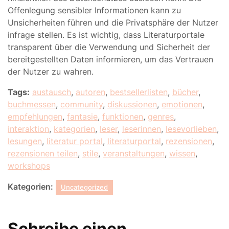
Offenlegung sensibler Informationen kann zu
Unsicherheiten führen und die Privatsphäre der Nutzer
infrage stellen. Es ist wichtig, dass Literaturportale
transparent über die Verwendung und Sicherheit der
bereitgestellten Daten informieren, um das Vertrauen
der Nutzer zu wahren.
Tags:
austausch
,
autoren
,
bestsellerlisten
,
bücher
,
buchmessen
,
community
,
diskussionen
,
emotionen
,
empfehlungen
,
fantasie
,
funktionen
,
genres
,
interaktion
,
kategorien
,
leser
,
leserinnen
,
lesevorlieben
,
lesungen
,
literatur portal
,
literaturportal
,
rezensionen
,
rezensionen teilen
,
stile
,
veranstaltungen
,
wissen
,
workshops
Kategorien:
Uncategorized
Schreibe einen