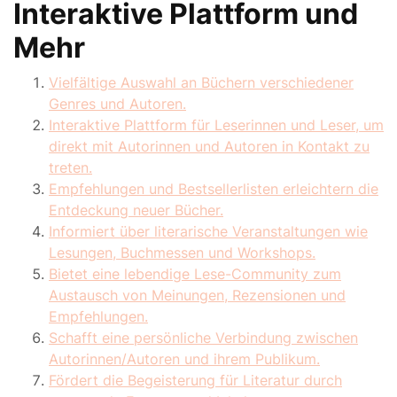
Interaktive Plattform und
Mehr
Vielfältige Auswahl an Büchern verschiedener
Genres und Autoren.
Interaktive Plattform für Leserinnen und Leser, um
direkt mit Autorinnen und Autoren in Kontakt zu
treten.
Empfehlungen und Bestsellerlisten erleichtern die
Entdeckung neuer Bücher.
Informiert über literarische Veranstaltungen wie
Lesungen, Buchmessen und Workshops.
Bietet eine lebendige Lese-Community zum
Austausch von Meinungen, Rezensionen und
Empfehlungen.
Schafft eine persönliche Verbindung zwischen
Autorinnen/Autoren und ihrem Publikum.
Fördert die Begeisterung für Literatur durch