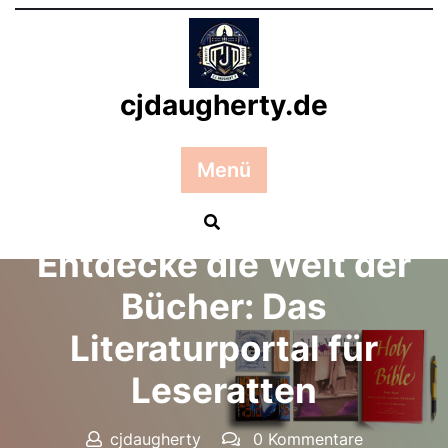
Zum
Inhalt
springen
cjdaugherty.de
Menü
Posted On 05 September 2024
Entdecke die Welt der
Bücher: Das
Literaturportal für
Leseratten
cjdaugherty
0 Kommentare