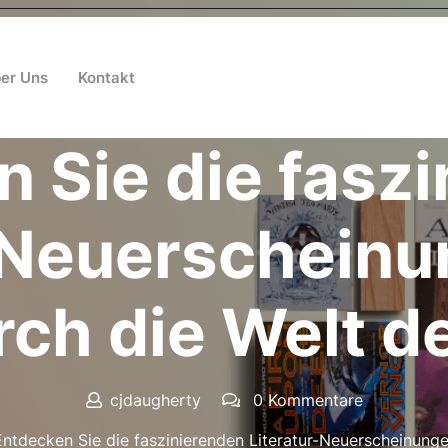
er Uns
Kontakt
Posted On 24 August 2024
 Sie die fasz
-Neuerscheinu
rch die Welt d
cjdaugherty
0 Kommentare
tdecken Sie die faszinierenden Literatur-Neuerscheinungen