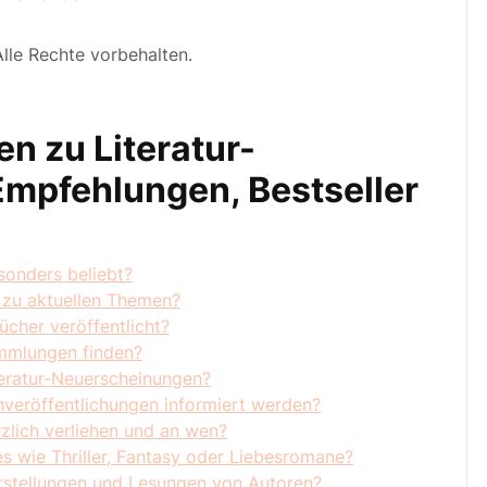
lle Rechte vorbehalten.
en zu Literatur-
mpfehlungen, Bestseller
sonders beliebt?
 zu aktuellen Themen?
cher veröffentlicht?
mmlungen finden?
iteratur-Neuerscheinungen?
veröffentlichungen informiert werden?
rzlich verliehen und an wen?
s wie Thriller, Fantasy oder Liebesromane?
rstellungen und Lesungen von Autoren?