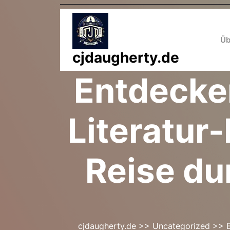
Zum
Inhalt
springen
Üb
cjdaugherty.de
Entdecken
Literatur
Reise du
cjdaugherty.de
>>
Uncategorized
>> En