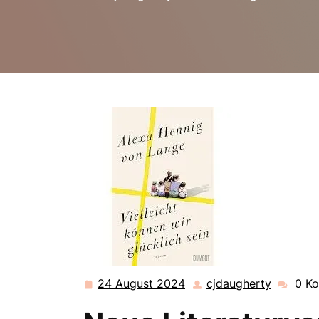
24 August 2024
cjdaugherty
0 K
24
cjdaugh
August
2024