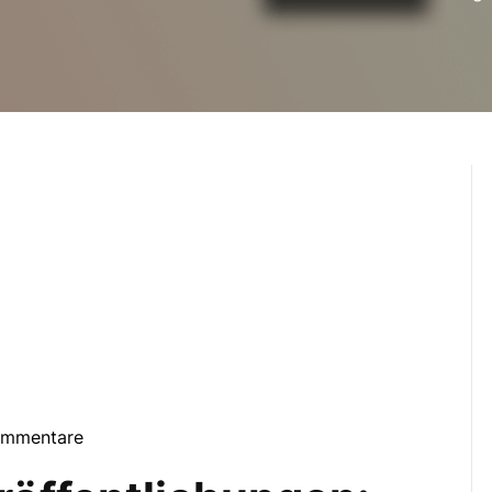
ommentare
erty