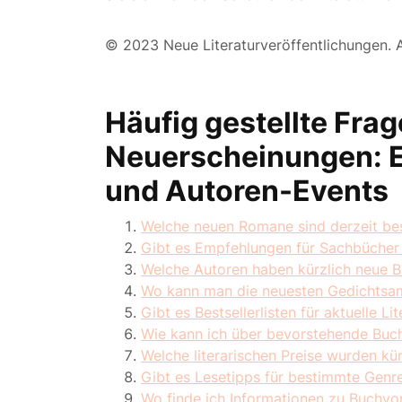
© 2023 Neue Literaturveröffentlichungen. A
Häufig gestellte Frag
Neuerscheinungen: E
und Autoren-Events
Welche neuen Romane sind derzeit be
Gibt es Empfehlungen für Sachbücher
Welche Autoren haben kürzlich neue Bü
Wo kann man die neuesten Gedichtsa
Gibt es Bestsellerlisten für aktuelle L
Wie kann ich über bevorstehende Buch
Welche literarischen Preise wurden kü
Gibt es Lesetipps für bestimmte Genre
Wo finde ich Informationen zu Buchvo