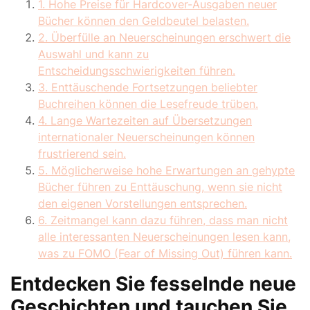
1. Hohe Preise für Hardcover-Ausgaben neuer
Bücher können den Geldbeutel belasten.
2. Überfülle an Neuerscheinungen erschwert die
Auswahl und kann zu
Entscheidungsschwierigkeiten führen.
3. Enttäuschende Fortsetzungen beliebter
Buchreihen können die Lesefreude trüben.
4. Lange Wartezeiten auf Übersetzungen
internationaler Neuerscheinungen können
frustrierend sein.
5. Möglicherweise hohe Erwartungen an gehypte
Bücher führen zu Enttäuschung, wenn sie nicht
den eigenen Vorstellungen entsprechen.
6. Zeitmangel kann dazu führen, dass man nicht
alle interessanten Neuerscheinungen lesen kann,
was zu FOMO (Fear of Missing Out) führen kann.
Entdecken Sie fesselnde neue
Geschichten und tauchen Sie