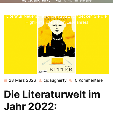
cjdaugherty
0 Kommentare
cjdaugherty.de
>>
Uncategorized
>> Spannende
Literatur Neuerscheinungen 2022: Entdecken Sie die
Highlights des neuen Lesejahres!
28 März 2026
cjdaugherty
0 Kommentare
28
cjdaugherty
März
Die Literaturwelt im
2026
Jahr 2022: