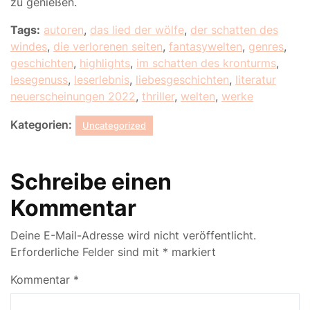
zu genießen.
Tags:
autoren
,
das lied der wölfe
,
der schatten des
windes
,
die verlorenen seiten
,
fantasywelten
,
genres
,
geschichten
,
highlights
,
im schatten des kronturms
,
lesegenuss
,
leserlebnis
,
liebesgeschichten
,
literatur
neuerscheinungen 2022
,
thriller
,
welten
,
werke
Kategorien:
Uncategorized
Schreibe einen
Kommentar
Deine E-Mail-Adresse wird nicht veröffentlicht.
Erforderliche Felder sind mit
*
markiert
Kommentar
*