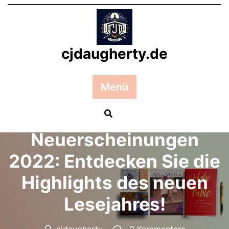
Zum
Inhalt
springen
cjdaugherty.de
Menü
Posted On 28 März 2026
Spannende Literatur
Neuerscheinungen
2022: Entdecken Sie die
Highlights des neuen
Lesejahres!