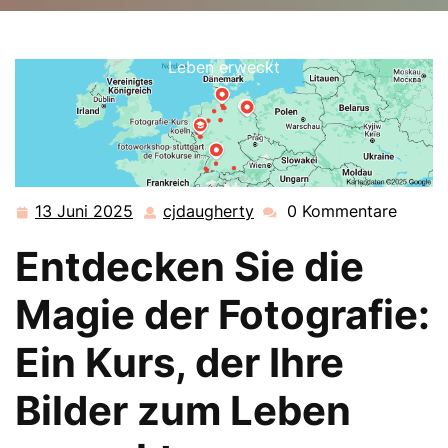
cjdaugherty.de
>>
Uncategorized
>> Entdecken Sie
die Magie der Fotografie: Ein Kurs, der Ihre Bilder zum
Leben erweckt
13 Juni 2025
cjdaugherty
0 Kommentare
13
cjdaugherty
Juni
Entdecken Sie die
2025
Magie der Fotografie:
Ein Kurs, der Ihre
Bilder zum Leben