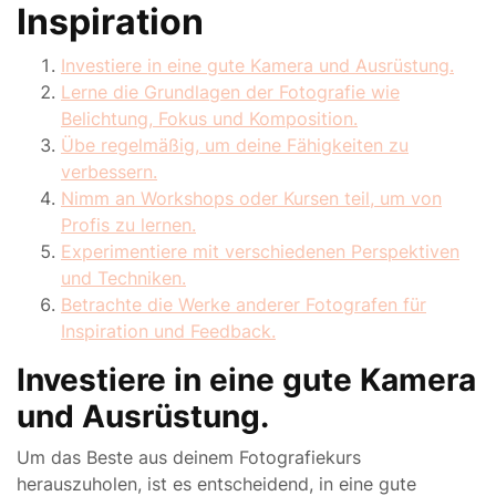
Inspiration
Investiere in eine gute Kamera und Ausrüstung.
Lerne die Grundlagen der Fotografie wie
Belichtung, Fokus und Komposition.
Übe regelmäßig, um deine Fähigkeiten zu
verbessern.
Nimm an Workshops oder Kursen teil, um von
Profis zu lernen.
Experimentiere mit verschiedenen Perspektiven
und Techniken.
Betrachte die Werke anderer Fotografen für
Inspiration und Feedback.
Investiere in eine gute Kamera
und Ausrüstung.
Um das Beste aus deinem Fotografiekurs
herauszuholen, ist es entscheidend, in eine gute