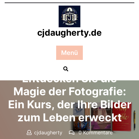
Zum
Inhalt
springen
cjdaugherty.de
Menü
Posted On 13 Juni 2025
Entdecken Sie die
Magie der Fotografie:
Ein Kurs, der Ihre Bilder
zum Leben erweckt
cjdaugherty
0 Kommentare