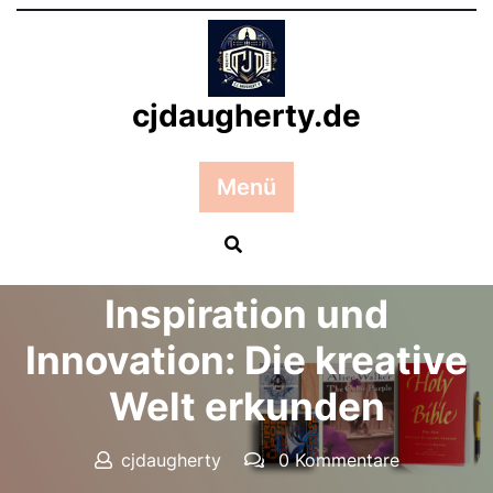
Zum
Inhalt
springen
cjdaugherty.de
Menü
Posted On 27 November 2025
Inspiration und
Innovation: Die kreative
Welt erkunden
cjdaugherty
0 Kommentare