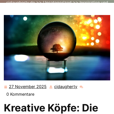
cjdaugherty.de
>>
Uncategorized
>> Inspiration und
Innovation: Die kreative Welt erkunden
27 November 2025
cjdaugherty
27
cjdaugherty
November
0 Kommentare
2025
Kreative Köpfe: Die