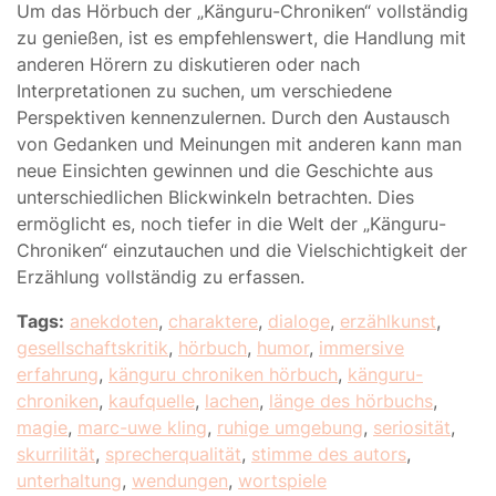
Um das Hörbuch der „Känguru-Chroniken“ vollständig
zu genießen, ist es empfehlenswert, die Handlung mit
anderen Hörern zu diskutieren oder nach
Interpretationen zu suchen, um verschiedene
Perspektiven kennenzulernen. Durch den Austausch
von Gedanken und Meinungen mit anderen kann man
neue Einsichten gewinnen und die Geschichte aus
unterschiedlichen Blickwinkeln betrachten. Dies
ermöglicht es, noch tiefer in die Welt der „Känguru-
Chroniken“ einzutauchen und die Vielschichtigkeit der
Erzählung vollständig zu erfassen.
Tags:
anekdoten
,
charaktere
,
dialoge
,
erzählkunst
,
gesellschaftskritik
,
hörbuch
,
humor
,
immersive
erfahrung
,
känguru chroniken hörbuch
,
känguru-
chroniken
,
kaufquelle
,
lachen
,
länge des hörbuchs
,
magie
,
marc-uwe kling
,
ruhige umgebung
,
seriosität
,
skurrilität
,
sprecherqualität
,
stimme des autors
,
unterhaltung
,
wendungen
,
wortspiele