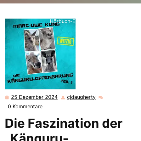
cjdaugherty.de
>>
Uncategorized
>> Die Magie der
‚Känguru-Chroniken‘ zum Leben erweckt: Das
Hörbuch-Erlebnis
25 Dezember 2024
cjdaugherty
25
cjdaugherty
Dezember
0 Kommentare
2024
Die Faszination der
„Känguru-