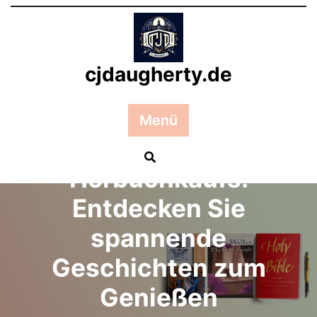
Zum
Inhalt
springen
cjdaugherty.de
Posted On 21 Januar 2025
Menü
Die Kunst des
Hörbuchkaufs:
Entdecken Sie
spannende
Geschichten zum
Genießen