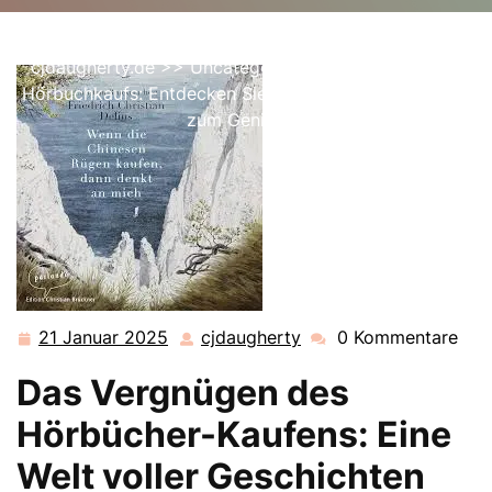
cjdaugherty
0 Kommentare
cjdaugherty.de
>>
Uncategorized
>> Die Kunst des
Hörbuchkaufs: Entdecken Sie spannende Geschichten
zum Genießen
21 Januar 2025
cjdaugherty
0 Kommentare
21
cjdaugherty
Januar
Das Vergnügen des
2025
Hörbücher-Kaufens: Eine
Welt voller Geschichten