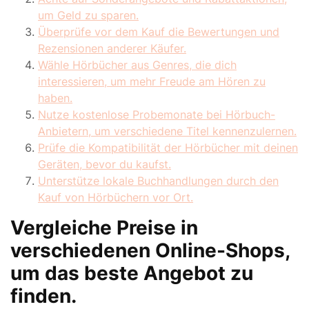
um Geld zu sparen.
Überprüfe vor dem Kauf die Bewertungen und
Rezensionen anderer Käufer.
Wähle Hörbücher aus Genres, die dich
interessieren, um mehr Freude am Hören zu
haben.
Nutze kostenlose Probemonate bei Hörbuch-
Anbietern, um verschiedene Titel kennenzulernen.
Prüfe die Kompatibilität der Hörbücher mit deinen
Geräten, bevor du kaufst.
Unterstütze lokale Buchhandlungen durch den
Kauf von Hörbüchern vor Ort.
Vergleiche Preise in
verschiedenen Online-Shops,
um das beste Angebot zu
finden.