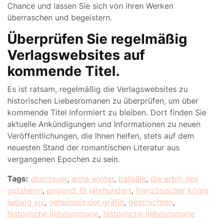
Chance und lassen Sie sich von ihren Werken
überraschen und begeistern.
Überprüfen Sie regelmäßig
Verlagswebsites auf
kommende Titel.
Es ist ratsam, regelmäßig die Verlagswebsites zu
historischen Liebesromanen zu überprüfen, um über
kommende Titel informiert zu bleiben. Dort finden Sie
aktuelle Ankündigungen und Informationen zu neuen
Veröffentlichungen, die Ihnen helfen, stets auf dem
neuesten Stand der romantischen Literatur aus
vergangenen Epochen zu sein.
Tags:
abenteuer
,
anna winter
,
ballsäle
,
die erbin des
gutsherrn
,
england 19 jahrhundert
,
französischer könig
ludwig xiv
,
geheimnis der gräfin
,
geschichten
,
historische liebesromane
,
historische liebesromane