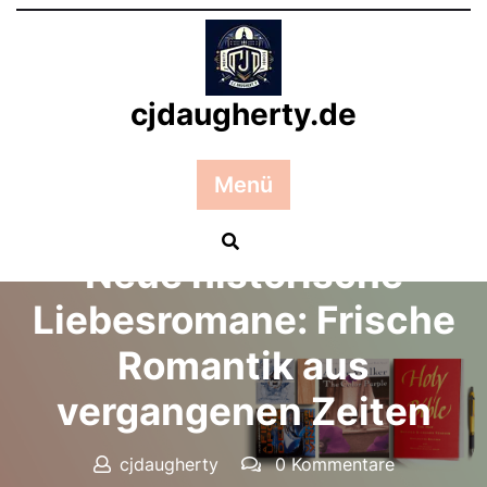
Zum
Inhalt
springen
cjdaugherty.de
Menü
Posted On 30 November 2025
Neue historische
Liebesromane: Frische
Romantik aus
vergangenen Zeiten
cjdaugherty
0 Kommentare