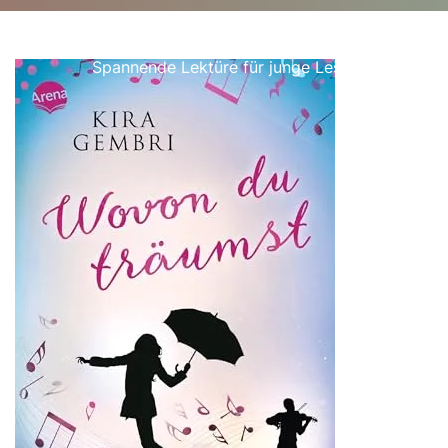
cjdaugherty.de
>>
Uncategorized
>>
Empfehlenswerte gute Jugendbücher ab 16:
Spannende Lektüre für junge Leser