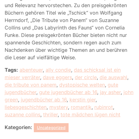
und Relevanz hervorstechen. Zu den preisgekrönten
Büchern gehören Titel wie „Tschick“ von Wolfgang
Herrndorf, „Die Tribute von Panem“ von Suzanne
Collins und „Das Labyrinth des Fauns“ von Cornelia
Funke. Diese preisgekrönten Bücher bieten nicht nur
spannende Geschichten, sondern regen auch zum
Nachdenken über wichtige Themen an und berühren
die Leser auf vielfältige Weise.
Tags:
abenteuer
,
ally condie
,
das schicksal ist ein
mieser verräter
,
dave eggers
,
der circle
,
die auswahl
,
die tribute von panem
,
dystopische welten
,
gute
jugendbücher
,
gute jugendbücher ab 16
,
jay asher
,
john
green
,
jugendbücher ab 16
,
kerstin gier
,
liebesgeschichten
,
mystery
,
romantik
,
rubinrot
,
suzanne collins
,
thriller
,
tote mädchen lügen nicht
Kategorien:
Uncategorized