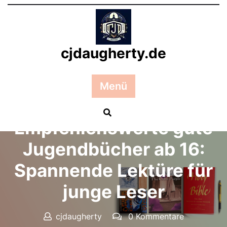
Zum
Inhalt
springen
cjdaugherty.de
Menü
Posted On 12 Oktober 2025
Empfehlenswerte gute
Jugendbücher ab 16:
Spannende Lektüre für
junge Leser
cjdaugherty
0 Kommentare