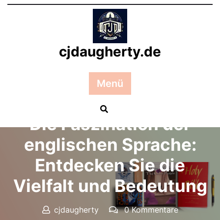
Zum
Inhalt
springen
cjdaugherty.de
Menü
Posted On 10 September 2024
Die Faszination der
englischen Sprache:
Entdecken Sie die
Vielfalt und Bedeutung
cjdaugherty
0 Kommentare