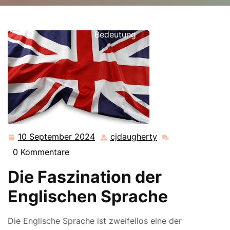
cjdaugherty.de
>>
Uncategorized
>> Die Faszination
der englischen Sprache: Entdecken Sie die Vielfalt und
Bedeutung
10 September 2024
cjdaugherty
10
cjdaugherty
September
0 Kommentare
2024
Die Faszination der
Englischen Sprache
Die Englische Sprache ist zweifellos eine der