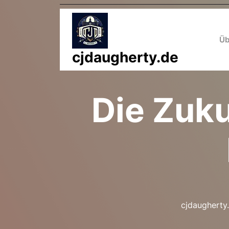
Zum
Inhalt
springen
Üb
cjdaugherty.de
Die Zuku
cjdaugherty