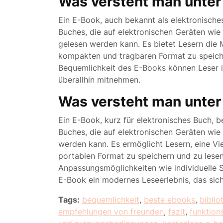
Was versteht man unter
Ein E-Book, auch bekannt als elektronisches
Buches, die auf elektronischen Geräten wi
gelesen werden kann. Es bietet Lesern die M
kompakten und tragbaren Format zu speicher
Bequemlichkeit des E-Books können Leser i
überallhin mitnehmen.
Was versteht man unte
Ein E-Book, kurz für elektronisches Buch, b
Buches, die auf elektronischen Geräten wi
werden kann. Es ermöglicht Lesern, eine Vi
portablen Format zu speichern und zu lesen.
Anpassungsmöglichkeiten wie individuelle S
E-Book ein modernes Leseerlebnis, das sich
Tags:
bequemlichkeit
,
beste ebooks
,
biblio
empfehlungen von freunden
,
fazit
,
funktion