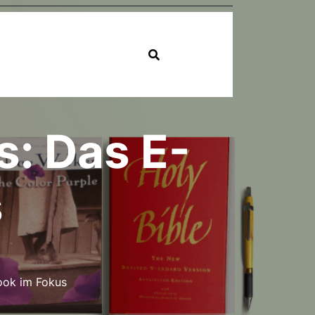
s: Das E-
s
ook im Fokus