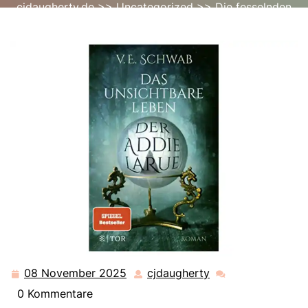
cjdaugherty.de
>>
Uncategorized
>> Die fesselnden
Bestseller-Romane des Jahres 2022
08 November 2025
cjdaugherty
08
cjdaugherty
November
0 Kommentare
2025