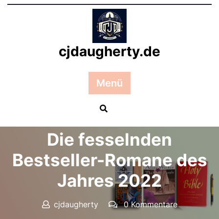
Zum
Inhalt
springen
cjdaugherty.de
Menü
Posted On 08 November 2025
Die fesselnden
Bestseller-Romane des
Jahres 2022
cjdaugherty
0 Kommentare