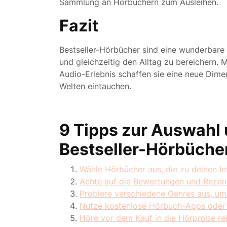
Sammlung an Hörbüchern zum Ausleihen.
Fazit
Bestseller-Hörbücher sind eine wunderbare
und gleichzeitig den Alltag zu bereichern. 
Audio-Erlebnis schaffen sie eine neue Dime
Welten eintauchen.
9 Tipps zur Auswahl
Bestseller-Hörbüche
Wähle Hörbücher aus, die zu deinen In
Achte auf die Bewertungen und Rezen
Probiere verschiedene Genres aus, um
Nutze kostenlose Hörbuch-Apps oder 
Höre vor dem Kauf in die Hörprobe re