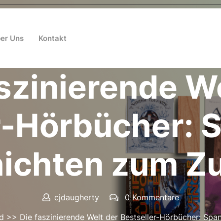
er Uns
Kontakt
Posted On 31 März 2025
szinierende W
r-Hörbücher:
ichten zum Z
cjdaugherty
0 Kommentare
d
>> Die faszinierende Welt der Bestseller-Hörbücher: Sp