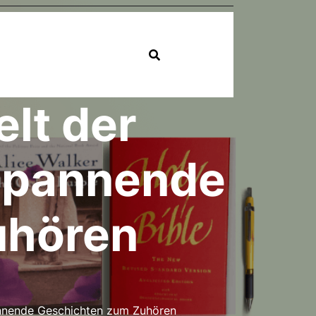
elt der
 Spannende
uhören
annende Geschichten zum Zuhören