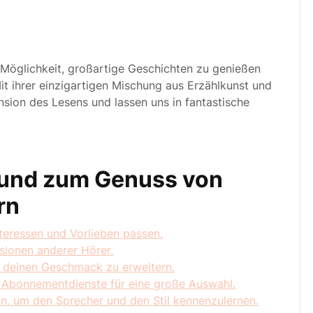
 Möglichkeit, großartige Geschichten zu genießen
Mit ihrer einzigartigen Mischung aus Erzählkunst und
nsion des Lesens und lassen uns in fantastische
 und zum Genuss von
rn
teressen und Vorlieben passen.
sionen anderer Hörer.
 deinen Geschmack zu erweitern.
Abonnementdienste für eine große Auswahl.
in, um den Sprecher und den Stil kennenzulernen.