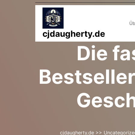
Zum
Inhalt
springen
Üb
cjdaugherty.de
Die fa
Bestselle
Gesch
cjdaugherty.de
>>
Uncategorize