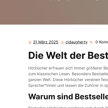
31 März 2025
cjdaugherty
0 Kom
31
cjdaughert
März
Die Welt der Bes
2025
Hörbücher erfreuen sich immer größerer Beli
zum klassischen Lesen. Besonders Bestsell
ganzen Welt. Diese Hörbücher vereinen fes
Sprecher*innen und lassen die Zuhörer in 
Warum sind Bestselle