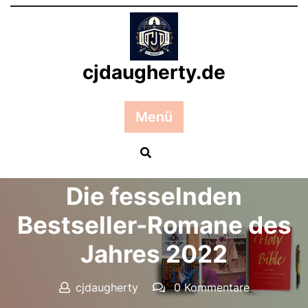
Zum
Inhalt
springen
cjdaugherty.de
Menü
Posted On 01 Juli 2024
Die fesselnden
Bestseller-Romane des
Jahres 2022
cjdaugherty
0 Kommentare