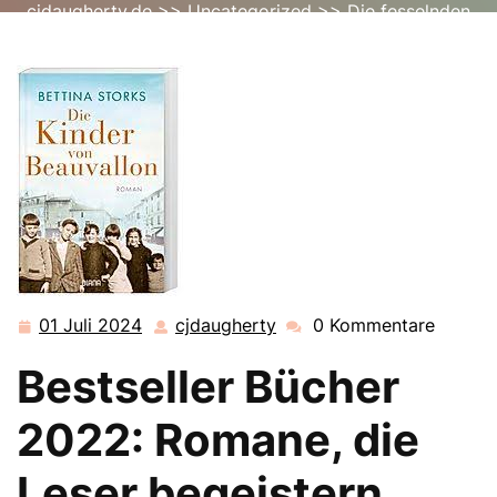
cjdaugherty.de
>>
Uncategorized
>> Die fesselnden
Bestseller-Romane des Jahres 2022
01 Juli 2024
cjdaugherty
0 Kommentare
01
cjdaugherty
Juli
Bestseller Bücher
2024
2022: Romane, die
Leser begeistern