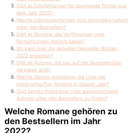
Gibt es Empfehlungen für spannende Thriller aus
dem Jahr 2022?
Welche Liebesgeschichten sind besonders beliebt
unter den Bestsellern?
Gibt es Romane, die Verfilmungen oder
Fortsetzungen geplant haben?
Wo kann man die aktuellen Bestseller Bücher
2022 erwerben?
Gibt es Autoren, die neu auf der Bestsellerliste
vertreten sind?
Welche Genres dominieren die Liste der
meistverkauften Romane in diesem Jahr?
Sind bereits Preisträger oder ausgezeichnete
Autoren unter den Bestsellern zu finden?
Welche Romane gehören zu
den Bestsellern im Jahr
2022?