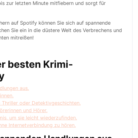
bis zur letzten Minute mitfiebern und sorgt für
ern auf Spotify können Sie sich auf spannende
chen Sie ein in die düstere Welt des Verbrechens und
hten mitreißen!
r besten Krimi-
y
dlungen aus.
innen.
Thriller oder Detektivgeschichten.
örerinnen und Hörer.
imis, um sie leicht wiederzufinden.
hne Internetverbindung zu hören.