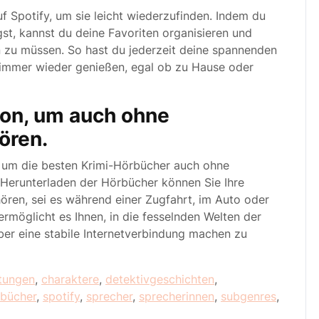
auf Spotify, um sie leicht wiederzufinden. Indem du
egst, kannst du deine Favoriten organisieren und
n zu müssen. So hast du jederzeit deine spannenden
e immer wieder genießen, egal ob zu Hause oder
ion, um auch ohne
ören.
y, um die besten Krimi-Hörbücher auch ohne
 Herunterladen der Hörbücher können Sie Ihre
hören, sei es während einer Zugfahrt, im Auto oder
rmöglicht es Ihnen, in die fesselnden Welten der
ber eine stabile Internetverbindung machen zu
tungen
,
charaktere
,
detektivgeschichten
,
rbücher
,
spotify
,
sprecher
,
sprecherinnen
,
subgenres
,