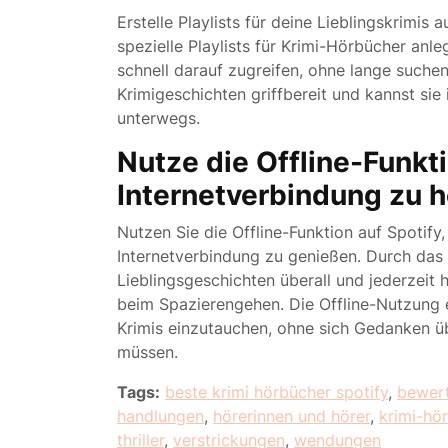
Erstelle Playlists für deine Lieblingskrimis 
spezielle Playlists für Krimi-Hörbücher anl
schnell darauf zugreifen, ohne lange suche
Krimigeschichten griffbereit und kannst si
unterwegs.
Nutze die Offline-Funkt
Internetverbindung zu h
Nutzen Sie die Offline-Funktion auf Spotif
Internetverbindung zu genießen. Durch das
Lieblingsgeschichten überall und jederzeit 
beim Spazierengehen. Die Offline-Nutzung e
Krimis einzutauchen, ohne sich Gedanken ü
müssen.
Tags:
beste krimi hörbücher spotify
,
bewer
handlungen
,
hörerinnen und hörer
,
krimi-hö
thriller
,
verstrickungen
,
wendungen