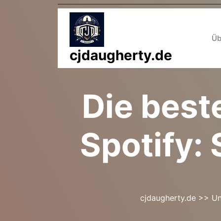
Zum
Inhalt
springen
Üb
cjdaugherty.de
Die best
Spotify:
cjdaugherty.de
>>
Un