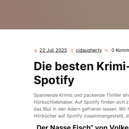
22 Juli 2025
cjdaugherty
0 Komm
22
cjdaugherty
Juli
Die besten Krim
2025
Spotify
Spannende Krimis und packende Thriller sin
Hörbuchliebhaber. Auf Spotify finden sich 
das Blut in den Adern gefrieren lassen. Wir
Hörbücher auf Spotify zusammengestellt, di
„Der Nasse Fisch“ von Volke