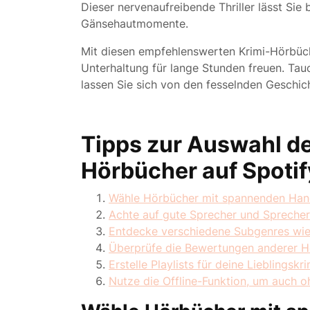
Dieser nervenaufreibende Thriller lässt Sie 
Gänsehautmomente.
Mit diesen empfehlenswerten Krimi-Hörbüch
Unterhaltung für lange Stunden freuen. Tau
lassen Sie sich von den fesselnden Geschic
Tipps zur Auswahl de
Hörbücher auf Spotif
Wähle Hörbücher mit spannenden Han
Achte auf gute Sprecher und Sprecher
Entdecke verschiedene Subgenres wie 
Überprüfe die Bewertungen anderer H
Erstelle Playlists für deine Lieblingskr
Nutze die Offline-Funktion, um auch o