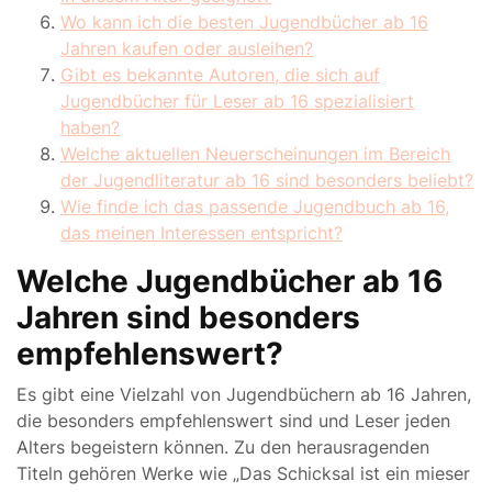
Wo kann ich die besten Jugendbücher ab 16
Jahren kaufen oder ausleihen?
Gibt es bekannte Autoren, die sich auf
Jugendbücher für Leser ab 16 spezialisiert
haben?
Welche aktuellen Neuerscheinungen im Bereich
der Jugendliteratur ab 16 sind besonders beliebt?
Wie finde ich das passende Jugendbuch ab 16,
das meinen Interessen entspricht?
Welche Jugendbücher ab 16
Jahren sind besonders
empfehlenswert?
Es gibt eine Vielzahl von Jugendbüchern ab 16 Jahren,
die besonders empfehlenswert sind und Leser jeden
Alters begeistern können. Zu den herausragenden
Titeln gehören Werke wie „Das Schicksal ist ein mieser