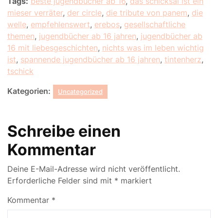
Tags:
beste jugendbücher ab 16
,
das schicksal ist ein
mieser verräter
,
der circle
,
die tribute von panem
,
die
welle
,
empfehlenswert
,
erebos
,
gesellschaftliche
themen
,
jugendbücher ab 16 jahren
,
jugendbücher ab
16 mit liebesgeschichten
,
nichts was im leben wichtig
ist
,
spannende jugendbücher ab 16 jahren
,
tintenherz
,
tschick
Kategorien:
Uncategorized
Schreibe einen
Kommentar
Deine E-Mail-Adresse wird nicht veröffentlicht.
Erforderliche Felder sind mit
*
markiert
Kommentar
*