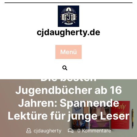
Zum
Inhalt
springen
cjdaugherty.de
Menü
Posted On 09 Februar 2026
Die besten
Jugendbücher ab 16
Jahren: Spannende
Lektüre für junge Leser
cjdaugherty
0 Kommentare