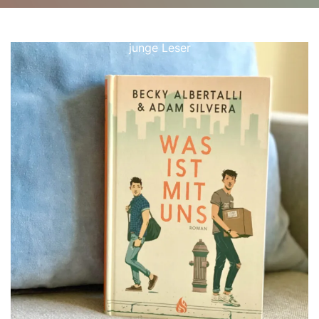
cjdaugherty.de
>>
Uncategorized
>> Die besten
Jugendbücher ab 16 Jahren: Spannende Lektüre für
junge Leser