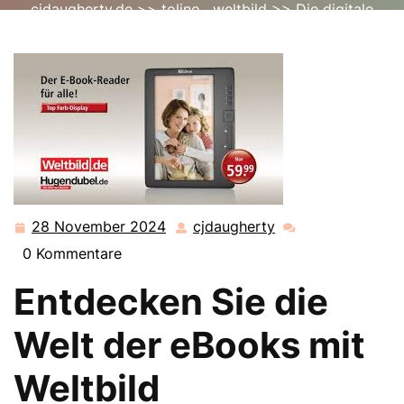
cjdaugherty.de
>>
tolino
,
weltbild
>> Die digitale
Bücherwelt entdecken: Weltbild eBook Vielfalt
28 November 2024
cjdaugherty
28
cjdaugherty
November
0 Kommentare
2024
Entdecken Sie die
Welt der eBooks mit
Weltbild