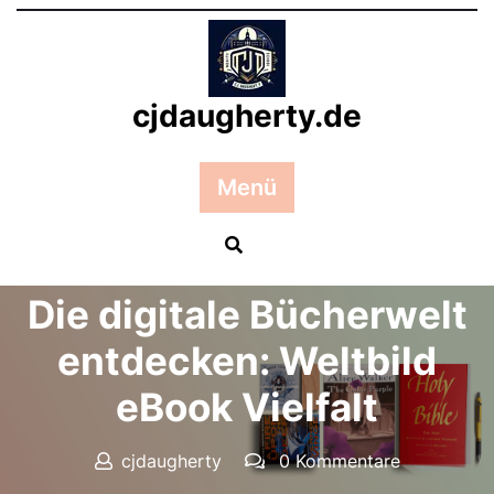
Zum
Inhalt
springen
cjdaugherty.de
Menü
Posted On 28 November 2024
Die digitale Bücherwelt
entdecken: Weltbild
eBook Vielfalt
cjdaugherty
0 Kommentare