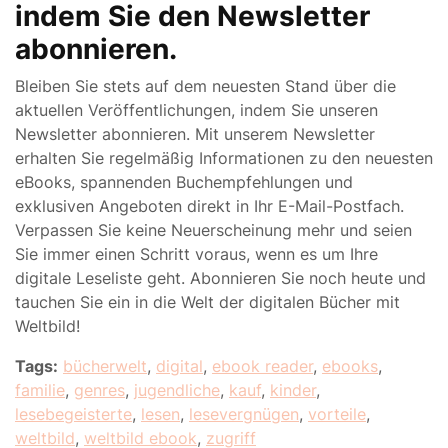
indem Sie den Newsletter
abonnieren.
Bleiben Sie stets auf dem neuesten Stand über die
aktuellen Veröffentlichungen, indem Sie unseren
Newsletter abonnieren. Mit unserem Newsletter
erhalten Sie regelmäßig Informationen zu den neuesten
eBooks, spannenden Buchempfehlungen und
exklusiven Angeboten direkt in Ihr E-Mail-Postfach.
Verpassen Sie keine Neuerscheinung mehr und seien
Sie immer einen Schritt voraus, wenn es um Ihre
digitale Leseliste geht. Abonnieren Sie noch heute und
tauchen Sie ein in die Welt der digitalen Bücher mit
Weltbild!
Tags:
bücherwelt
,
digital
,
ebook reader
,
ebooks
,
familie
,
genres
,
jugendliche
,
kauf
,
kinder
,
lesebegeisterte
,
lesen
,
lesevergnügen
,
vorteile
,
weltbild
,
weltbild ebook
,
zugriff