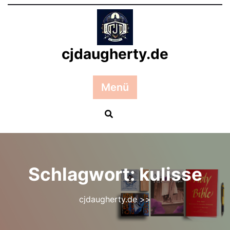
Zum
Inhalt
springen
cjdaugherty.de
Menü
Schlagwort:
kulisse
cjdaugherty.de
>>