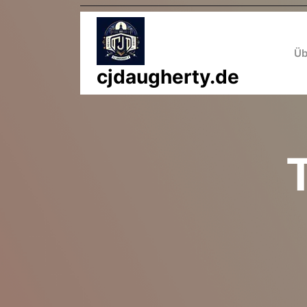
Zum
Inhalt
springen
Üb
cjdaugherty.de