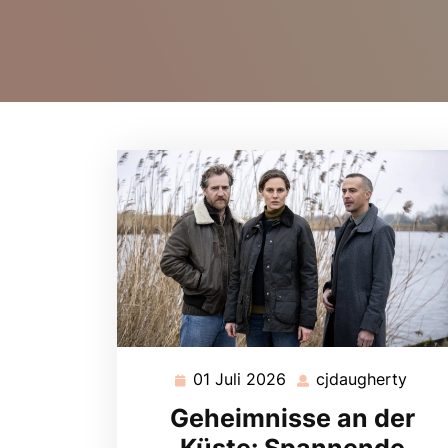
01 Juli 2026
cjdaugherty
01
cjda
Juli
Geheimnisse an der
2026
Küste: Spannende