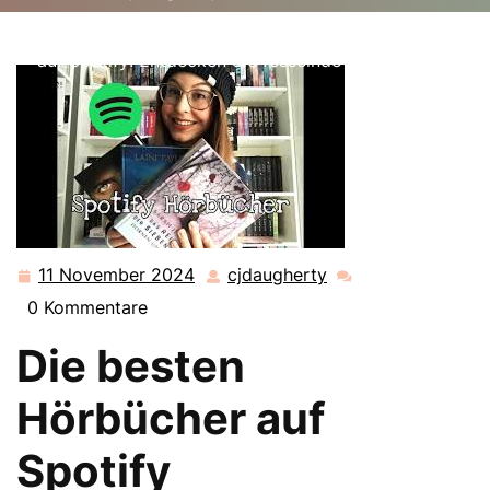
cjdaugherty.de
>>
spotify
>> Die besten Hörbücher
auf Spotify: Entdecken Sie fesselnde Geschichten!
11 November 2024
cjdaugherty
11
cjdaugherty
November
0 Kommentare
2024
Die besten
Hörbücher auf
Spotify