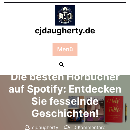
Zum
Inhalt
springen
cjdaugherty.de
Menü
Posted On 11 November 2024
Die besten Hörbücher
auf Spotify: Entdecken
Sie fesselnde
Geschichten!
cjdaugherty
0 Kommentare