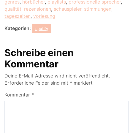
genres
,
hörbücher
,
playlists
,
professionelle sprecher
,
qualität
,
rezensionen
,
schauspieler
,
stimmungen
,
tageszeiten
,
vorlesung
Kategorien:
spotify
Schreibe einen
Kommentar
Deine E-Mail-Adresse wird nicht veröffentlicht.
Erforderliche Felder sind mit
*
markiert
Kommentar
*