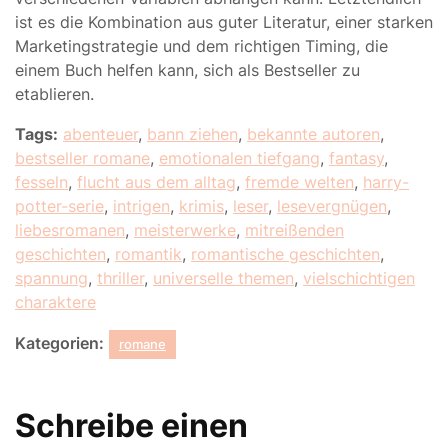
ist es die Kombination aus guter Literatur, einer starken
Marketingstrategie und dem richtigen Timing, die
einem Buch helfen kann, sich als Bestseller zu
etablieren.
Tags:
abenteuer
,
bann ziehen
,
bekannte autoren
,
bestseller romane
,
emotionalen tiefgang
,
fantasy
,
fesseln
,
flucht aus dem alltag
,
fremde welten
,
harry-
potter-serie
,
intrigen
,
krimis
,
leser
,
lesevergnügen
,
liebesromanen
,
meisterwerke
,
mitreißenden
geschichten
,
romantik
,
romantische geschichten
,
spannung
,
thriller
,
universelle themen
,
vielschichtigen
charaktere
Kategorien:
romane
Schreibe einen