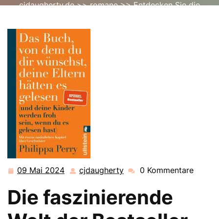
cjdaugherty.de
>>
romane
>> Entdecken Sie die
faszinierende Welt der Bestseller-Romane
09 Mai 2024
cjdaugherty
0 Kommentare
09
cjdaugherty
Mai
Die faszinierende
2024