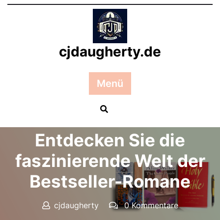
Zum
Inhalt
springen
cjdaugherty.de
Menü
Posted On 09 Mai 2024
Entdecken Sie die
faszinierende Welt der
Bestseller-Romane
cjdaugherty
0 Kommentare