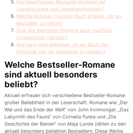
Wie beeinflussen Bestseller-Romane die
Literaturszene und Lesegewohnheiten?
Welche Kriterien muss ein Buch erfüllen, um als
Bestseller zu gelten?
Sind alle Bestseller-Romane auch qualitativ
hochwertige Literatur?
Wie kann man erkennen, ob ein Buch das
Potenzial hat, ein Bestseller zu werden?
Welche Bestseller-Romane
sind aktuell besonders
beliebt?
Aktuell erfreuen sich verschiedene Bestseller-Romane
großer Beliebtheit in der Leserschaft. Romane wie „Der
Wal und das Ende der Welt“ von John Ironmonger, „Das
Labyrinth des Fauns“ von Cornelia Funke und „Die
Geschichte der Bienen“ von Maja Lunde zählen zu den
aktuell besonders beliebten Bestsellern. Diese Werke