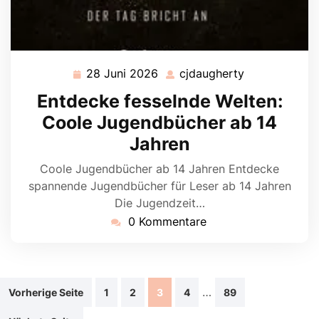
28 Juni 2026
cjdaugherty
28
cjdaugherty
Juni
Entdecke fesselnde Welten:
2026
Coole Jugendbücher ab 14
Jahren
Coole Jugendbücher ab 14 Jahren Entdecke
spannende Jugendbücher für Leser ab 14 Jahren
Die Jugendzeit…
0 Kommentare
Beitragsnavigation
…
Vorherige Seite
1
2
3
4
89