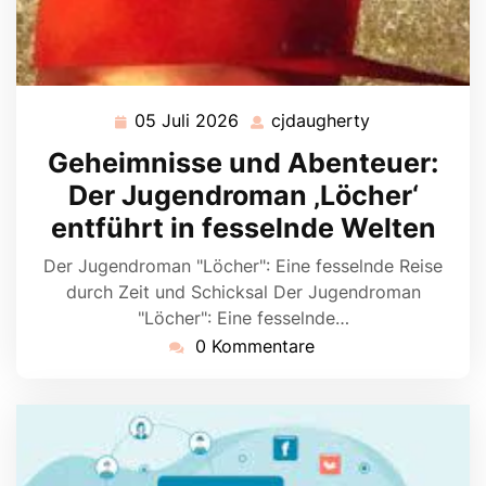
05 Juli 2026
cjdaugherty
05
cjdaugherty
Juli
Geheimnisse und Abenteuer:
2026
Der Jugendroman ‚Löcher‘
entführt in fesselnde Welten
Der Jugendroman "Löcher": Eine fesselnde Reise
durch Zeit und Schicksal Der Jugendroman
"Löcher": Eine fesselnde…
0 Kommentare