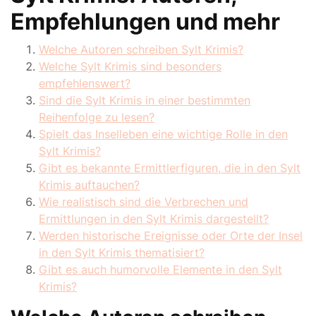
Empfehlungen und mehr
Welche Autoren schreiben Sylt Krimis?
Welche Sylt Krimis sind besonders
empfehlenswert?
Sind die Sylt Krimis in einer bestimmten
Reihenfolge zu lesen?
Spielt das Inselleben eine wichtige Rolle in den
Sylt Krimis?
Gibt es bekannte Ermittlerfiguren, die in den Sylt
Krimis auftauchen?
Wie realistisch sind die Verbrechen und
Ermittlungen in den Sylt Krimis dargestellt?
Werden historische Ereignisse oder Orte der Insel
in den Sylt Krimis thematisiert?
Gibt es auch humorvolle Elemente in den Sylt
Krimis?