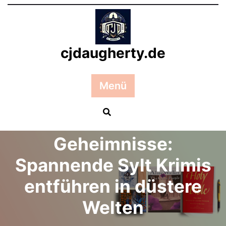
Zum
Inhalt
springen
cjdaugherty.de
Menü
Posted On 01 November 2024
Mörderische
Geheimnisse:
Spannende Sylt Krimis
entführen in düstere
Welten