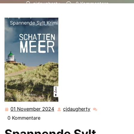
cjdaugherty
0 Kommentare
cjdaugherty.de
>>
krimi
>> Mörderische Geheimnisse:
Spannende Sylt Krimis entführen in düstere Welten
01 November 2024
cjdaugherty
01
cjdaugherty
November
0 Kommentare
2024
Spannende Sylt