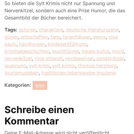
So bieten die Sylt Krimis nicht nur Spannung und
Nervenkitzel, sondern auch eine Prise Humor, die das
Gesamtbild der Bücher bereichert.
Tags:
autoren
,
charaktere
,
deutsche literaturszene
,
dünen
,
erbschaften
,
fans
,
ferienhäuser
,
genre
,
gisa
pauly
,
handlungen
,
kindesentführung
,
kriminalgeschichten
,
leuchttürme
,
lokale kultur
,
mord
,
nervenkitzel
,
nina ohlandt
,
nordseeinsel
,
sandstrände
,
spannung
,
sylt krimi
,
sylt krimis
,
thomas herzberg
,
tourismusleben
,
traditionen lebensweise insulaner
Kategorien:
krimi
Schreibe einen
Kommentar
Deine E-Mail-Adresse wird nicht veröffentlicht.