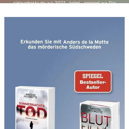
cjdaugherty.de
>>
2021
,
krimi
,
spiegel
>> Die
fesselnden Krimi-Bestseller des Spiegels 2021