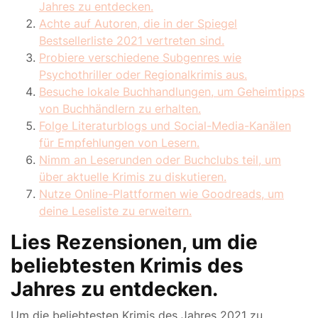
Jahres zu entdecken.
Achte auf Autoren, die in der Spiegel
Bestsellerliste 2021 vertreten sind.
Probiere verschiedene Subgenres wie
Psychothriller oder Regionalkrimis aus.
Besuche lokale Buchhandlungen, um Geheimtipps
von Buchhändlern zu erhalten.
Folge Literaturblogs und Social-Media-Kanälen
für Empfehlungen von Lesern.
Nimm an Leserunden oder Buchclubs teil, um
über aktuelle Krimis zu diskutieren.
Nutze Online-Plattformen wie Goodreads, um
deine Leseliste zu erweitern.
Lies Rezensionen, um die
beliebtesten Krimis des
Jahres zu entdecken.
Um die beliebtesten Krimis des Jahres 2021 zu