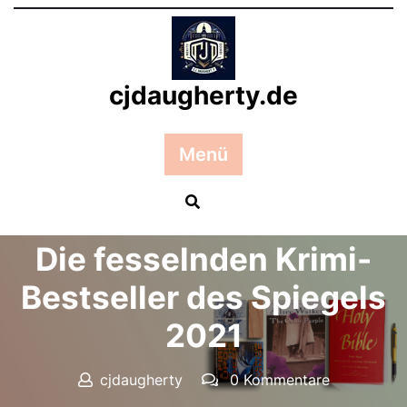
Zum
Inhalt
springen
cjdaugherty.de
Menü
Posted On 27 März 2026
Die fesselnden Krimi-
Bestseller des Spiegels
2021
cjdaugherty
0 Kommentare