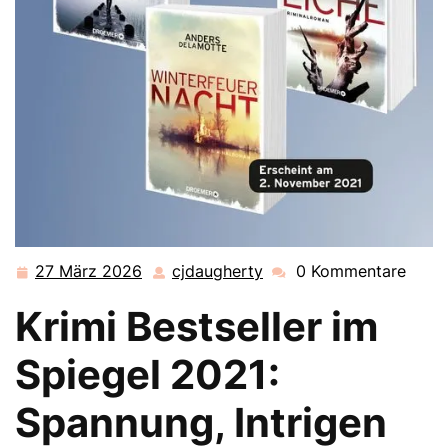
27 März 2026
cjdaugherty
0 Kommentare
27
cjdaugherty
März
Krimi Bestseller im
2026
Spiegel 2021:
Spannung, Intrigen