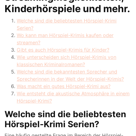
Kinderhörspiele und mehr.
Welche sind die beliebtesten Hörspiel-Krimi
Serien?
Wo kann man Hörspiel-Krimis kaufen oder
streamen?
Gibt es auch Hörspiel-Krimis für Kinder?
Wie unterscheiden sich Hörspiel-Krimis von
klassischen Kriminalromanen?
Welche sind die bekanntesten Sprecher und
Sprecherinnen in der Welt der Hörspiel-Krimis?
Was macht ein gutes Hörspiel-Krimi aus?
Wie entsteht die akustische Atmosphäre in einem
Hörspiel-Krimi?
Welche sind die beliebtesten
Hörspiel-Krimi Serien?
Eine häufig gestellte Frage im Bereich der Hörspiel-