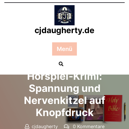
Zum
Inhalt
springen
cjdaugherty.de
Menü
Posted On 21 Oktober 2024
Hörspiel-Krimi:
Spannung und
Nervenkitzel auf
Knopfdruck
cjdaugherty
0 Kommentare