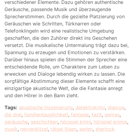
verschiedener Elemente. Dazu gehören authentische
Geräusche, passende Musik und überzeugende
Sprecherstimmen. Durch die gezielte Platzierung von
Geräuschen wie Schritten, Türknarren oder
Telefonklingeln wird eine realistische Umgebung
geschaffen, die den Zuhörer direkt ins Geschehen
versetzt. Die musikalische Untermalung trägt dazu bei,
Spannung zu erzeugen und Emotionen zu verstärken.
Darüber hinaus spielen die Stimmen der Sprecher eine
entscheidende Rolle, um Charaktere zum Leben zu
erwecken und Dialoge lebendig wirken zu lassen. Die
sorgfältige Abstimmung dieser Elemente schafft eine
einzigartige akustische Welt, die die Fantasie anregt
und den Hörer in den Bann zieht.
Tags:
akustische inszenierung
,
detektivkrimi
,
dialoge
,
die drei
,
familientauglichkeit
,
fantasie
,
fazit
,
genres
,
geräusche
,
geschichten
,
hörspiel krimi
,
hörspiel-krimis
,
musik
,
nervenkitzel
,
rätsel lösen
,
serien
,
sherlock