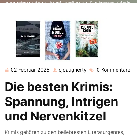
cjdaugherty.de
>>
krimi
,
thriller
>> Die besten Krimis:
Spannung, Intrigen und Nervenkitzel
02 Februar 2025
cjdaugherty
0 Kommentare
02
cjdaugherty
Februar
Die besten Krimis:
2025
Spannung, Intrigen
und Nervenkitzel
Krimis gehören zu den beliebtesten Literaturgenres,