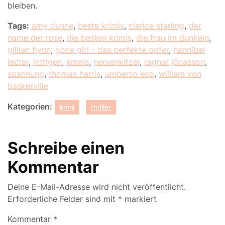
bleiben.
Tags:
amy dunne
,
beste krimis
,
clarice starling
,
der
name der rose
,
die besten krimis
,
die frau im dunkeln
,
gillian flynn
,
gone girl - das perfekte opfer
,
hannibal
lecter
,
intrigen
,
krimis
,
nervenkitzel
,
ragnar jónasson
,
spannung
,
thomas harris
,
umberto eco
,
william von
baskerville
Kategorien:
krimi
thriller
Schreibe einen
Kommentar
Deine E-Mail-Adresse wird nicht veröffentlicht.
Erforderliche Felder sind mit
*
markiert
Kommentar
*