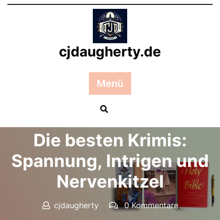
Zum
Inhalt
springen
cjdaugherty.de
Menü
Posted On 02 Februar 2025
Die besten Krimis:
Spannung, Intrigen und
Nervenkitzel
cjdaugherty
0 Kommentare