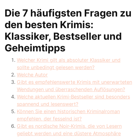
Die 7 häufigsten Fragen zu
den besten Krimis:
Klassiker, Bestseller und
Geheimtipps
Welcher Krimi gilt als absoluter Klassiker und
sollte unbedingt gelesen werden?
Welche Autor
Gibt es empfehlenswerte Krimis mit unerwarteten
Wendungen und überraschenden Auflösungen?
Welche aktuellen Krimi-Bestseller sind besonders
spannend und lesenswert?
Können Sie einen historischen Kriminalroman
empfehlen, der fesselnd ist?
Gibt es nordische Noir-Krimis, die von Lesern
geliebt werden und eine düstere Atmosphäre