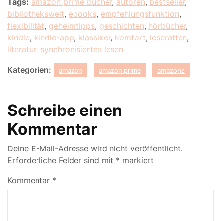
Tags:
amazon prime bücher
,
autoren
,
bestseller
,
bibliothekswelt
,
ebooks
,
empfehlungsfunktion
,
flexibilität
,
geheimtipps
,
geschichten
,
hörbücher
,
kindle
,
kindle-app
,
klassiker
,
komfort
,
leseratten
,
literatur
,
synchronisiertes lesen
Kategorien:
amazon
amazon prime
amazone
Schreibe einen
Kommentar
Deine E-Mail-Adresse wird nicht veröffentlicht.
Erforderliche Felder sind mit
*
markiert
Kommentar
*