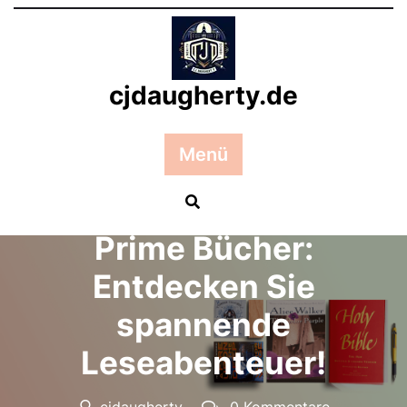
Zum
Inhalt
springen
cjdaugherty.de
Menü
Posted On 02 Juni 2026
Die Vielfalt von Amazon
Prime Bücher:
Entdecken Sie
spannende
Leseabenteuer!