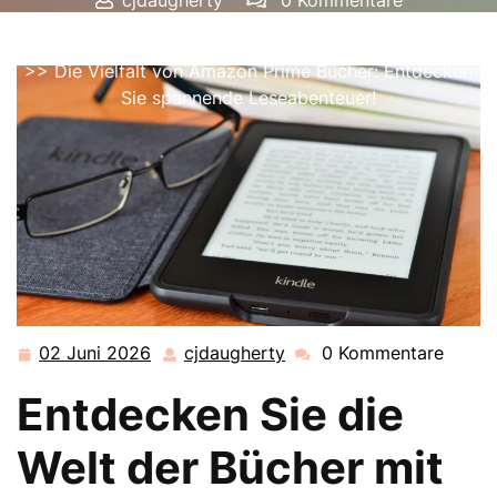
cjdaugherty
0 Kommentare
cjdaugherty.de
>>
amazon
,
amazon prime
,
amazone
>> Die Vielfalt von Amazon Prime Bücher: Entdecken
Sie spannende Leseabenteuer!
02 Juni 2026
cjdaugherty
0 Kommentare
02
cjdaugherty
Juni
Entdecken Sie die
2026
Welt der Bücher mit